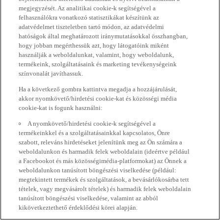
megjegyzését. Az analitikai cookie-k segítségével a
felhasználókra vonatkozó statisztikákat készítünk az
adatvédelmet tiszteletben tartó módon, az adatvédelmi
hatóságok által meghatározott iránymutatásokkal összhangban,
hogy jobban megérthessük azt, hogy látogatóink miként
használják a weboldalunkat, valamint, hogy weboldalunk,
termékeink, szolgáltatásaink és marketing tevékenységeink
színvonalát javíthassuk.
Ha a következő gombra kattintva megadja a hozzájárulását,
akkor nyomkövető/hirdetési cookie-kat és közösségi média
cookie-kat is fogunk használni:
A nyomkövető/hirdetési cookie-k segítségével a
termékeinkkel és a szolgáltatásainkkal kapcsolatos, Önre
szabott, releváns hirdetéseket jelenítünk meg az Ön számára a
weboldalunkon és harmadik felek weboldalain (ideértve például
a Facebookot és más közösségimédia-platformokat) az Önnek a
weboldalunkon tanúsított böngészési viselkedése (például:
megtekintett termékek és szolgáltatások, a bevásárlókosárba tett
tételek, vagy megvásárolt tételek) és harmadik felek weboldalain
tanúsított böngészési viselkedése, valamint az abból
kikövetkeztethető érdeklődési körei alapján.