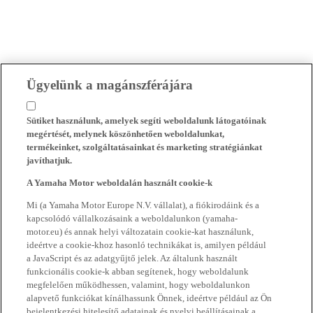
Ügyelünk a magánszférájára
Sütiket használunk, amelyek segíti weboldalunk látogatóinak
megértését, melynek köszönhetően weboldalunkat,
termékeinket, szolgáltatásainkat és marketing stratégiánkat
javíthatjuk.
A Yamaha Motor weboldalán használt cookie-k
Mi (a Yamaha Motor Europe N.V. vállalat), a fiókirodáink és a
kapcsolódó vállalkozásaink a weboldalunkon (yamaha-
motor.eu) és annak helyi változatain cookie-kat használunk,
ideértve a cookie-khoz hasonló technikákat is, amilyen például
a JavaScript és az adatgyűjtő jelek. Az általunk használt
funkcionális cookie-k abban segítenek, hogy weboldalunk
megfelelően működhessen, valamint, hogy weboldalunkon
alapvető funkciókat kínálhassunk Önnek, ideértve például az Ön
bejelentkezési hitelesítő adatainak és nyelvi beállításainak a