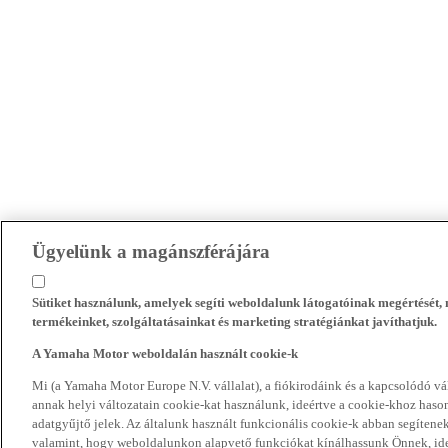
Ügyelünk a magánszférájára
Sütiket használunk, amelyek segíti weboldalunk látogatóinak megértését
termékeinket, szolgáltatásainkat és marketing stratégiánkat javíthatjuk.
A Yamaha Motor weboldalán használt cookie-k
Mi (a Yamaha Motor Europe N.V. vállalat), a fiókirodáink és a kapcsolódó 
annak helyi változatain cookie-kat használunk, ideértve a cookie-khoz hasonl
adatgyűjtő jelek. Az általunk használt funkcionális cookie-k abban segíte
valamint, hogy weboldalunkon alapvető funkciókat kínálhassunk Önnek, ideé