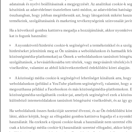
adatainak és nyelvi beállításainak a megjegyzését. Az analitikai cookie-k se
készítünk az adatvédelmet tiszteletben tartó módon, az adatvédelmi hatóság
összhangban, hogy jobban megérthessük azt, hogy látogatóink miként haszn
termékeink, szolgáltatásaink és marketing tevékenységeink színvonalát javí
Ha a következő gombra kattintva megadja a hozzájárulását, akkor nyomkövet
kat is fogunk használni:
A nyomkövető/hirdetési cookie-k segítségével a termékeinkkel és a szolgá
hirdetéseket jelenítünk meg az Ön számára a weboldalunkon és harmadik fel
közösségimédia-platformokat) az Önnek a weboldalunkon tanúsított böngészé
szolgáltatások, a bevásárlókosárba tett tételek, vagy megvásárolt tételek) és
viselkedése, valamint az abból kikövetkeztethető érdeklődési körei alapján.
A közösségi média cookie-k segítségével lehetőséget kínálunk arra, hogy
weboldalunkon (például a YouTube platform segítségével), valamint, hogy 
megoszthassa például a Facebookon és más közösségimédia-platformokon. Eze
közösségimédia-szolgáltatók cookie-jai, amelyek segítségével ezek a közö
különböző internetoldalakon tanúsított böngészési viselkedését, és az így gyű
Ha weboldalunk összes funkcióját szeretné élvezni, és az Ön érdeklődési kör
látni, akkor kérjük, hogy az elfogadási gombra kattintva fogadja el a nyomk
használatát. Ha ezeknek a típusú cookie-knak a használatát nem szeretné elf
csak a közösségi média cookie-k) használatát szeretné elfogadni, akkor kérj