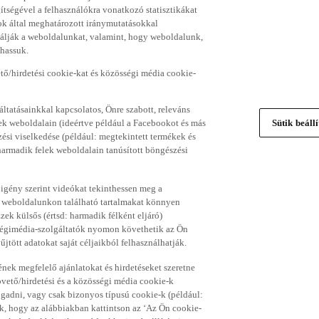
gítségével a felhasználókra vonatkozó statisztikákat
ok által meghatározott iránymutatásokkal
álják a weboldalunkat, valamint, hogy weboldalunk,
thassuk.
ő/hirdetési cookie-kat és közösségi média cookie-
ltatásainkkal kapcsolatos, Önre szabott, releváns
ek weboldalain (ideértve például a Facebookot és más
Sütik beáll
si viselkedése (például: megtekintett termékek és
 harmadik felek weboldalain tanúsított böngészési
 igény szerint videókat tekinthessen meg a
a weboldalunkon található tartalmakat könnyen
k külsős (értsd: harmadik félként eljáró)
sségimédia-szolgáltatók nyomon követhetik az Ön
jtött adatokat saját céljaikból felhasználhatják.
ének megfelelő ajánlatokat és hirdetéseket szeretne
övető/hirdetési és a közösségi média cookie-k
ogadni, vagy csak bizonyos típusú cookie-k (például:
ük, hogy az alábbiakban kattintson az ‘Az Ön cookie-