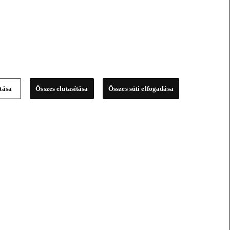
ítása
Összes elutasítása
Összes süti elfogadása