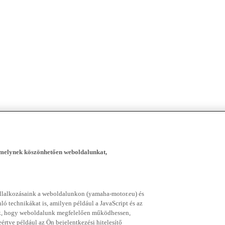
, melynek köszönhetően weboldalunkat,
vállalkozásaink a weboldalunkon (yamaha-motor.eu) és
ó technikákat is, amilyen például a JavaScript és az
nek, hogy weboldalunk megfelelően működhessen,
rtve például az Ön bejelentkezési hitelesítő