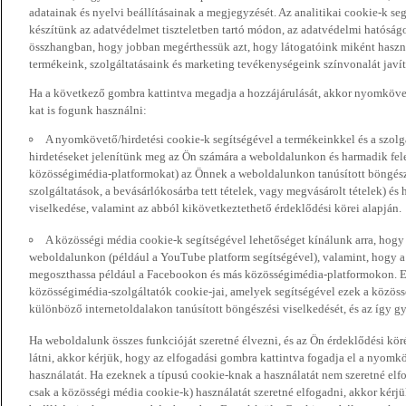
adatainak és nyelvi beállításainak a megjegyzését. Az analitikai cookie-k se
készítünk az adatvédelmet tiszteletben tartó módon, az adatvédelmi hatóság
összhangban, hogy jobban megérthessük azt, hogy látogatóink miként haszn
termékeink, szolgáltatásaink és marketing tevékenységeink színvonalát javí
Ha a következő gombra kattintva megadja a hozzájárulását, akkor nyomkövet
kat is fogunk használni:
A nyomkövető/hirdetési cookie-k segítségével a termékeinkkel és a szolgá
hirdetéseket jelenítünk meg az Ön számára a weboldalunkon és harmadik fel
közösségimédia-platformokat) az Önnek a weboldalunkon tanúsított böngészé
szolgáltatások, a bevásárlókosárba tett tételek, vagy megvásárolt tételek) és
viselkedése, valamint az abból kikövetkeztethető érdeklődési körei alapján.
A közösségi média cookie-k segítségével lehetőséget kínálunk arra, hogy
weboldalunkon (például a YouTube platform segítségével), valamint, hogy 
megoszthassa például a Facebookon és más közösségimédia-platformokon. Eze
közösségimédia-szolgáltatók cookie-jai, amelyek segítségével ezek a közö
különböző internetoldalakon tanúsított böngészési viselkedését, és az így gyű
Ha weboldalunk összes funkcióját szeretné élvezni, és az Ön érdeklődési kör
látni, akkor kérjük, hogy az elfogadási gombra kattintva fogadja el a nyomk
használatát. Ha ezeknek a típusú cookie-knak a használatát nem szeretné elf
csak a közösségi média cookie-k) használatát szeretné elfogadni, akkor kérj