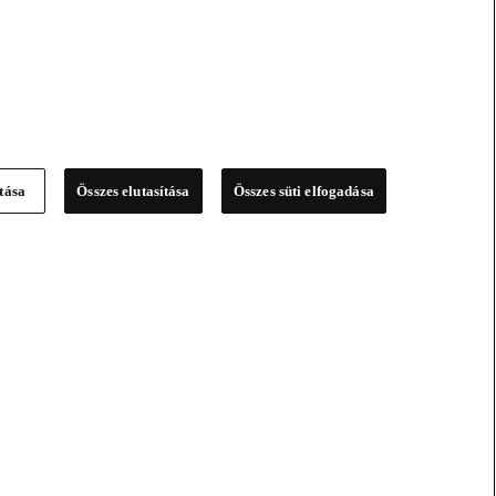
ítása
Összes elutasítása
Összes süti elfogadása