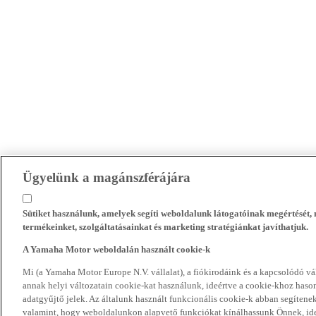
Ügyelünk a magánszférájára
Sütiket használunk, amelyek segíti weboldalunk látogatóinak megértését
termékeinket, szolgáltatásainkat és marketing stratégiánkat javíthatjuk.
A Yamaha Motor weboldalán használt cookie-k
Mi (a Yamaha Motor Europe N.V. vállalat), a fiókirodáink és a kapcsolódó 
annak helyi változatain cookie-kat használunk, ideértve a cookie-khoz hasonl
adatgyűjtő jelek. Az általunk használt funkcionális cookie-k abban segíte
valamint, hogy weboldalunkon alapvető funkciókat kínálhassunk Önnek, ideé