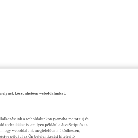
, melynek köszönhetően weboldalunkat,
vállalkozásaink a weboldalunkon (yamaha-motor.eu) és
ó technikákat is, amilyen például a JavaScript és az
nek, hogy weboldalunk megfelelően működhessen,
rtve például az Ön bejelentkezési hitelesítő