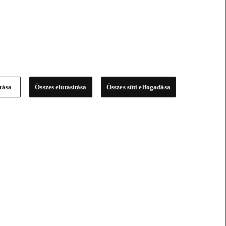
ítása
Összes elutasítása
Összes süti elfogadása