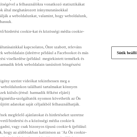
gítségével a felhasználókra vonatkozó statisztikákat
ok által meghatározott iránymutatásokkal
álják a weboldalunkat, valamint, hogy weboldalunk,
thassuk.
ő/hirdetési cookie-kat és közösségi média cookie-
ltatásainkkal kapcsolatos, Önre szabott, releváns
ek weboldalain (ideértve például a Facebookot és más
Sütik beáll
si viselkedése (például: megtekintett termékek és
 harmadik felek weboldalain tanúsított böngészési
 igény szerint videókat tekinthessen meg a
a weboldalunkon található tartalmakat könnyen
k külsős (értsd: harmadik félként eljáró)
sségimédia-szolgáltatók nyomon követhetik az Ön
jtött adatokat saját céljaikból felhasználhatják.
ének megfelelő ajánlatokat és hirdetéseket szeretne
övető/hirdetési és a közösségi média cookie-k
ogadni, vagy csak bizonyos típusú cookie-k (például:
ük, hogy az alábbiakban kattintson az ‘Az Ön cookie-