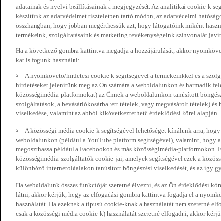
adatainak és nyelvi beállításainak a megjegyzését. Az analitikai cookie-k se
készítünk az adatvédelmet tiszteletben tartó módon, az adatvédelmi hatóság
összhangban, hogy jobban megérthessük azt, hogy látogatóink miként haszn
termékeink, szolgáltatásaink és marketing tevékenységeink színvonalát javí
Ha a következő gombra kattintva megadja a hozzájárulását, akkor nyomkövet
kat is fogunk használni:
A nyomkövető/hirdetési cookie-k segítségével a termékeinkkel és a szolgá
hirdetéseket jelenítünk meg az Ön számára a weboldalunkon és harmadik fel
közösségimédia-platformokat) az Önnek a weboldalunkon tanúsított böngészé
szolgáltatások, a bevásárlókosárba tett tételek, vagy megvásárolt tételek) és
viselkedése, valamint az abból kikövetkeztethető érdeklődési körei alapján.
A közösségi média cookie-k segítségével lehetőséget kínálunk arra, hogy
weboldalunkon (például a YouTube platform segítségével), valamint, hogy 
megoszthassa például a Facebookon és más közösségimédia-platformokon. Eze
közösségimédia-szolgáltatók cookie-jai, amelyek segítségével ezek a közö
különböző internetoldalakon tanúsított böngészési viselkedését, és az így gyű
Ha weboldalunk összes funkcióját szeretné élvezni, és az Ön érdeklődési kör
látni, akkor kérjük, hogy az elfogadási gombra kattintva fogadja el a nyomk
használatát. Ha ezeknek a típusú cookie-knak a használatát nem szeretné elf
csak a közösségi média cookie-k) használatát szeretné elfogadni, akkor kérj