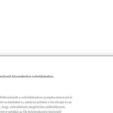
, melynek köszönhetően weboldalunkat,
vállalkozásaink a weboldalunkon (yamaha-motor.eu) és
ó technikákat is, amilyen például a JavaScript és az
nek, hogy weboldalunk megfelelően működhessen,
rtve például az Ön bejelentkezési hitelesítő