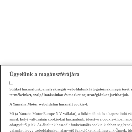
Ügyelünk a magánszférájára
Sütiket használunk, amelyek segíti weboldalunk látogatóinak megértését
termékeinket, szolgáltatásainkat és marketing stratégiánkat javíthatjuk.
A Yamaha Motor weboldalán használt cookie-k
Mi (a Yamaha Motor Europe N.V. vállalat), a fiókirodáink és a kapcsolódó 
annak helyi változatain cookie-kat használunk, ideértve a cookie-khoz hasonl
adatgyűjtő jelek. Az általunk használt funkcionális cookie-k abban segíte
valamint, hogy weboldalunkon alapvető funkciókat kínálhassunk Önnek, ideé