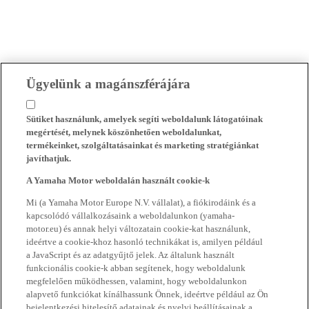
Ügyelünk a magánszférájára
Sütiket használunk, amelyek segíti weboldalunk látogatóinak
megértését, melynek köszönhetően weboldalunkat,
termékeinket, szolgáltatásainkat és marketing stratégiánkat
javíthatjuk.
A Yamaha Motor weboldalán használt cookie-k
Mi (a Yamaha Motor Europe N.V. vállalat), a fiókirodáink és a
kapcsolódó vállalkozásaink a weboldalunkon (yamaha-
motor.eu) és annak helyi változatain cookie-kat használunk,
ideértve a cookie-khoz hasonló technikákat is, amilyen például
a JavaScript és az adatgyűjtő jelek. Az általunk használt
funkcionális cookie-k abban segítenek, hogy weboldalunk
megfelelően működhessen, valamint, hogy weboldalunkon
alapvető funkciókat kínálhassunk Önnek, ideértve például az Ön
bejelentkezési hitelesítő adatainak és nyelvi beállításainak a