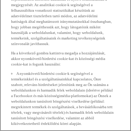
megjegyzését. Az analitikai cookie-k segítségével a
felhasználókra vonatkozó statisztikákat készítünk az
adatvédelmet tiszteletben tartó módon, az adatvédelmi
hatóságok által meghatározott iránymutatásokkal összhangban,
hogy jobban megérthessük azt, hogy látogatóink miként
használják a weboldalunkat, valamint, hogy weboldalunk,
termékeink, szolgáltatásaink és marketing tevékenységeink
színvonalát javíthassuk.
Ha a következő gombra kattintva megadja a hozzájárulását,
akkor nyomkövető/hirdetési cookie-kat és közösségi média
cookie-kat is fogunk használni:
A nyomkövető/hirdetési cookie-k segítségével a
termékeinkkel és a szolgáltatásainkkal kapcsolatos, Önre
szabott, releváns hirdetéseket jelenítünk meg az Ön számára a
weboldalunkon és harmadik felek weboldalain (ideértve például
a Facebookot és más közösségimédia-platformokat) az Önnek a
weboldalunkon tanúsított böngészési viselkedése (például:
megtekintett termékek és szolgáltatások, a bevásárlókosárba tett
tételek, vagy megvásárolt tételek) és harmadik felek weboldalain
tanúsított böngészési viselkedése, valamint az abból
kikövetkeztethető érdeklődési körei alapján.