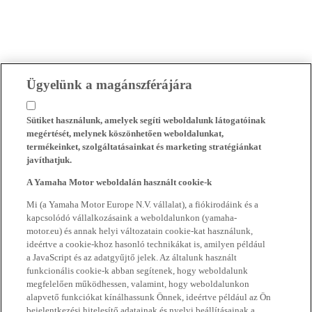
Ügyelünk a magánszférájára
Sütiket használunk, amelyek segíti weboldalunk látogatóinak
megértését, melynek köszönhetően weboldalunkat,
termékeinket, szolgáltatásainkat és marketing stratégiánkat
javíthatjuk.
A Yamaha Motor weboldalán használt cookie-k
Mi (a Yamaha Motor Europe N.V. vállalat), a fiókirodáink és a
kapcsolódó vállalkozásaink a weboldalunkon (yamaha-
motor.eu) és annak helyi változatain cookie-kat használunk,
ideértve a cookie-khoz hasonló technikákat is, amilyen például
a JavaScript és az adatgyűjtő jelek. Az általunk használt
funkcionális cookie-k abban segítenek, hogy weboldalunk
megfelelően működhessen, valamint, hogy weboldalunkon
alapvető funkciókat kínálhassunk Önnek, ideértve például az Ön
bejelentkezési hitelesítő adatainak és nyelvi beállításainak a