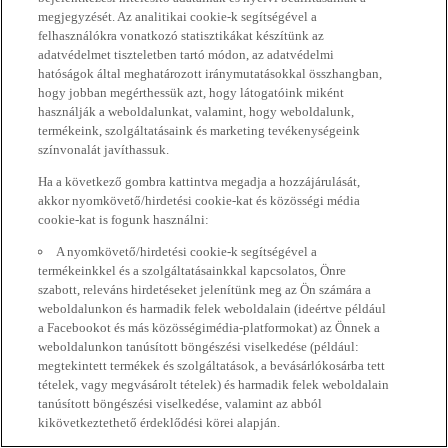
megjegyzését. Az analitikai cookie-k segítségével a
felhasználókra vonatkozó statisztikákat készítünk az
adatvédelmet tiszteletben tartó módon, az adatvédelmi
hatóságok által meghatározott iránymutatásokkal összhangban,
hogy jobban megérthessük azt, hogy látogatóink miként
használják a weboldalunkat, valamint, hogy weboldalunk,
termékeink, szolgáltatásaink és marketing tevékenységeink
színvonalát javíthassuk.
Ha a következő gombra kattintva megadja a hozzájárulását,
akkor nyomkövető/hirdetési cookie-kat és közösségi média
cookie-kat is fogunk használni:
A nyomkövető/hirdetési cookie-k segítségével a
termékeinkkel és a szolgáltatásainkkal kapcsolatos, Önre
szabott, releváns hirdetéseket jelenítünk meg az Ön számára a
weboldalunkon és harmadik felek weboldalain (ideértve például
a Facebookot és más közösségimédia-platformokat) az Önnek a
weboldalunkon tanúsított böngészési viselkedése (például:
megtekintett termékek és szolgáltatások, a bevásárlókosárba tett
tételek, vagy megvásárolt tételek) és harmadik felek weboldalain
tanúsított böngészési viselkedése, valamint az abból
kikövetkeztethető érdeklődési körei alapján.