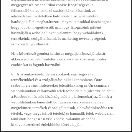
megjegyzését. Az analitikai cookie-k segítségével a
felhasználókra vonatkozó statisztikákat készítünk az
adatvédelmet tiszteletben tartó módon, az adatvédelmi
hatóságok által meghatározott iránymutatásokkal összhangban,
hogy jobban megérthessük azt, hogy látogatóink miként
használják a weboldalunkat, valamint, hogy weboldalunk,
termékeink, szolgáltatásaink és marketing tevékenységeink
színvonalát javíthassuk.
Ha a következő gombra kattintva megadja a hozzájárulását,
akkor nyomkövető/hirdetési cookie-kat és közösségi média
cookie-kat is fogunk használni:
A nyomkövető/hirdetési cookie-k segítségével a
termékeinkkel és a szolgáltatásainkkal kapcsolatos, Önre
szabott, releváns hirdetéseket jelenítünk meg az Ön számára a
weboldalunkon és harmadik felek weboldalain (ideértve például
a Facebookot és más közösségimédia-platformokat) az Önnek a
weboldalunkon tanúsított böngészési viselkedése (például:
megtekintett termékek és szolgáltatások, a bevásárlókosárba tett
tételek, vagy megvásárolt tételek) és harmadik felek weboldalain
tanúsított böngészési viselkedése, valamint az abból
kikövetkeztethető érdeklődési körei alapján.