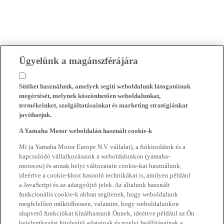
Ügyelünk a magánszférájára
Sütiket használunk, amelyek segíti weboldalunk látogatóinak
megértését, melynek köszönhetően weboldalunkat,
termékeinket, szolgáltatásainkat és marketing stratégiánkat
javíthatjuk.
A Yamaha Motor weboldalán használt cookie-k
Mi (a Yamaha Motor Europe N.V. vállalat), a fiókirodáink és a
kapcsolódó vállalkozásaink a weboldalunkon (yamaha-
motor.eu) és annak helyi változatain cookie-kat használunk,
ideértve a cookie-khoz hasonló technikákat is, amilyen például
a JavaScript és az adatgyűjtő jelek. Az általunk használt
funkcionális cookie-k abban segítenek, hogy weboldalunk
megfelelően működhessen, valamint, hogy weboldalunkon
alapvető funkciókat kínálhassunk Önnek, ideértve például az Ön
bejelentkezési hitelesítő adatainak és nyelvi beállításainak a