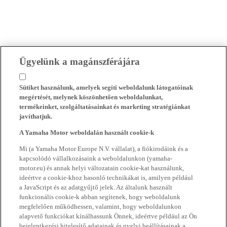
Ügyelünk a magánszférájára
Sütiket használunk, amelyek segíti weboldalunk látogatóinak
megértését, melynek köszönhetően weboldalunkat,
termékeinket, szolgáltatásainkat és marketing stratégiánkat
javíthatjuk.
A Yamaha Motor weboldalán használt cookie-k
Mi (a Yamaha Motor Europe N.V. vállalat), a fiókirodáink és a
kapcsolódó vállalkozásaink a weboldalunkon (yamaha-
motor.eu) és annak helyi változatain cookie-kat használunk,
ideértve a cookie-khoz hasonló technikákat is, amilyen például
a JavaScript és az adatgyűjtő jelek. Az általunk használt
funkcionális cookie-k abban segítenek, hogy weboldalunk
megfelelően működhessen, valamint, hogy weboldalunkon
alapvető funkciókat kínálhassunk Önnek, ideértve például az Ön
bejelentkezési hitelesítő adatainak és nyelvi beállításainak a