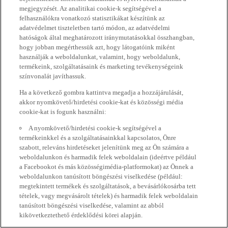
megjegyzését. Az analitikai cookie-k segítségével a
felhasználókra vonatkozó statisztikákat készítünk az
adatvédelmet tiszteletben tartó módon, az adatvédelmi
hatóságok által meghatározott iránymutatásokkal összhangban,
hogy jobban megérthessük azt, hogy látogatóink miként
használják a weboldalunkat, valamint, hogy weboldalunk,
termékeink, szolgáltatásaink és marketing tevékenységeink
színvonalát javíthassuk.
Ha a következő gombra kattintva megadja a hozzájárulását,
akkor nyomkövető/hirdetési cookie-kat és közösségi média
cookie-kat is fogunk használni:
A nyomkövető/hirdetési cookie-k segítségével a
termékeinkkel és a szolgáltatásainkkal kapcsolatos, Önre
szabott, releváns hirdetéseket jelenítünk meg az Ön számára a
weboldalunkon és harmadik felek weboldalain (ideértve például
a Facebookot és más közösségimédia-platformokat) az Önnek a
weboldalunkon tanúsított böngészési viselkedése (például:
megtekintett termékek és szolgáltatások, a bevásárlókosárba tett
tételek, vagy megvásárolt tételek) és harmadik felek weboldalain
tanúsított böngészési viselkedése, valamint az abból
kikövetkeztethető érdeklődési körei alapján.