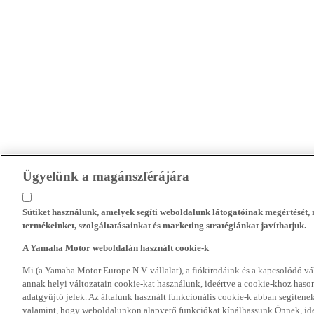
Ügyelünk a magánszférájára
Sütiket használunk, amelyek segíti weboldalunk látogatóinak megértését
termékeinket, szolgáltatásainkat és marketing stratégiánkat javíthatjuk.
A Yamaha Motor weboldalán használt cookie-k
Mi (a Yamaha Motor Europe N.V. vállalat), a fiókirodáink és a kapcsolódó 
annak helyi változatain cookie-kat használunk, ideértve a cookie-khoz hasonl
adatgyűjtő jelek. Az általunk használt funkcionális cookie-k abban segíte
valamint, hogy weboldalunkon alapvető funkciókat kínálhassunk Önnek, ideé