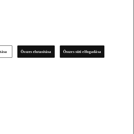
ítása
Összes elutasítása
Összes süti elfogadása