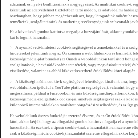
adatainak és nyelvi beállításainak a megjegyzését. Az analitikai cookie-k se
készítünk az adatvédelmet tiszteletben tartó módon, az adatvédelmi hatóság
összhangban, hogy jobban megérthessük azt, hogy látogatóink miként haszn
termékeink, szolgáltatásaink és marketing tevékenységeink színvonalát javí
Ha a következő gombra kattintva megadja a hozzájárulását, akkor nyomkövet
kat is fogunk használni:
A nyomkövető/hirdetési cookie-k segítségével a termékeinkkel és a szolgá
hirdetéseket jelenítünk meg az Ön számára a weboldalunkon és harmadik fel
közösségimédia-platformokat) az Önnek a weboldalunkon tanúsított böngészé
szolgáltatások, a bevásárlókosárba tett tételek, vagy megvásárolt tételek) és
viselkedése, valamint az abból kikövetkeztethető érdeklődési körei alapján.
A közösségi média cookie-k segítségével lehetőséget kínálunk arra, hogy
weboldalunkon (például a YouTube platform segítségével), valamint, hogy 
megoszthassa például a Facebookon és más közösségimédia-platformokon. Eze
közösségimédia-szolgáltatók cookie-jai, amelyek segítségével ezek a közö
különböző internetoldalakon tanúsított böngészési viselkedését, és az így gyű
Ha weboldalunk összes funkcióját szeretné élvezni, és az Ön érdeklődési kör
látni, akkor kérjük, hogy az elfogadási gombra kattintva fogadja el a nyomk
használatát. Ha ezeknek a típusú cookie-knak a használatát nem szeretné elf
csak a közösségi média cookie-k) használatát szeretné elfogadni, akkor kérj