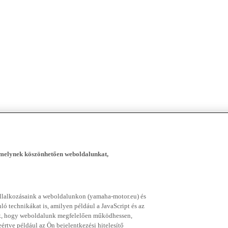
, melynek köszönhetően weboldalunkat,
vállalkozásaink a weboldalunkon (yamaha-motor.eu) és
ó technikákat is, amilyen például a JavaScript és az
nek, hogy weboldalunk megfelelően működhessen,
rtve például az Ön bejelentkezési hitelesítő