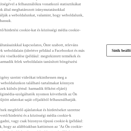
gítségével a felhasználókra vonatkozó statisztikákat
ok által meghatározott iránymutatásokkal
álják a weboldalunkat, valamint, hogy weboldalunk,
thassuk.
ő/hirdetési cookie-kat és közösségi média cookie-
ltatásainkkal kapcsolatos, Önre szabott, releváns
ek weboldalain (ideértve például a Facebookot és más
Sütik beáll
si viselkedése (például: megtekintett termékek és
 harmadik felek weboldalain tanúsított böngészési
 igény szerint videókat tekinthessen meg a
a weboldalunkon található tartalmakat könnyen
k külsős (értsd: harmadik félként eljáró)
sségimédia-szolgáltatók nyomon követhetik az Ön
jtött adatokat saját céljaikból felhasználhatják.
ének megfelelő ajánlatokat és hirdetéseket szeretne
övető/hirdetési és a közösségi média cookie-k
ogadni, vagy csak bizonyos típusú cookie-k (például:
ük, hogy az alábbiakban kattintson az ‘Az Ön cookie-