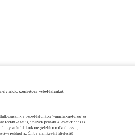
, melynek köszönhetően weboldalunkat,
vállalkozásaink a weboldalunkon (yamaha-motor.eu) és
ó technikákat is, amilyen például a JavaScript és az
nek, hogy weboldalunk megfelelően működhessen,
rtve például az Ön bejelentkezési hitelesítő