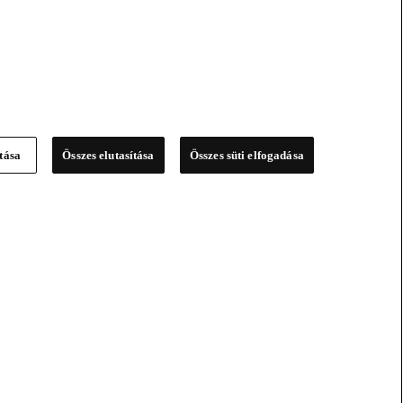
ítása
Összes elutasítása
Összes süti elfogadása