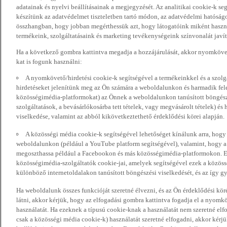
adatainak és nyelvi beállításainak a megjegyzését. Az analitikai cookie-k se
készítünk az adatvédelmet tiszteletben tartó módon, az adatvédelmi hatóság
összhangban, hogy jobban megérthessük azt, hogy látogatóink miként haszn
termékeink, szolgáltatásaink és marketing tevékenységeink színvonalát javí
Ha a következő gombra kattintva megadja a hozzájárulását, akkor nyomkövet
kat is fogunk használni:
A nyomkövető/hirdetési cookie-k segítségével a termékeinkkel és a szolgá
hirdetéseket jelenítünk meg az Ön számára a weboldalunkon és harmadik fel
közösségimédia-platformokat) az Önnek a weboldalunkon tanúsított böngészé
szolgáltatások, a bevásárlókosárba tett tételek, vagy megvásárolt tételek) és
viselkedése, valamint az abból kikövetkeztethető érdeklődési körei alapján.
A közösségi média cookie-k segítségével lehetőséget kínálunk arra, hogy
weboldalunkon (például a YouTube platform segítségével), valamint, hogy 
megoszthassa például a Facebookon és más közösségimédia-platformokon. Eze
közösségimédia-szolgáltatók cookie-jai, amelyek segítségével ezek a közö
különböző internetoldalakon tanúsított böngészési viselkedését, és az így gyű
Ha weboldalunk összes funkcióját szeretné élvezni, és az Ön érdeklődési kör
látni, akkor kérjük, hogy az elfogadási gombra kattintva fogadja el a nyomk
használatát. Ha ezeknek a típusú cookie-knak a használatát nem szeretné elf
csak a közösségi média cookie-k) használatát szeretné elfogadni, akkor kérj