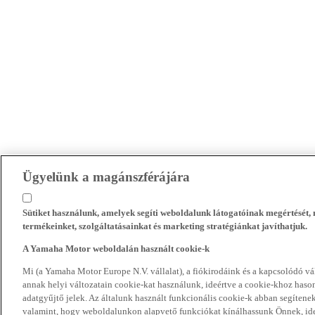
Ügyelünk a magánszférájára
Sütiket használunk, amelyek segíti weboldalunk látogatóinak megértését
termékeinket, szolgáltatásainkat és marketing stratégiánkat javíthatjuk.
A Yamaha Motor weboldalán használt cookie-k
Mi (a Yamaha Motor Europe N.V. vállalat), a fiókirodáink és a kapcsolódó 
annak helyi változatain cookie-kat használunk, ideértve a cookie-khoz hasonl
adatgyűjtő jelek. Az általunk használt funkcionális cookie-k abban segíte
valamint, hogy weboldalunkon alapvető funkciókat kínálhassunk Önnek, ideé