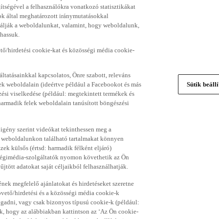
gítségével a felhasználókra vonatkozó statisztikákat
ok által meghatározott iránymutatásokkal
álják a weboldalunkat, valamint, hogy weboldalunk,
thassuk.
ő/hirdetési cookie-kat és közösségi média cookie-
ltatásainkkal kapcsolatos, Önre szabott, releváns
ek weboldalain (ideértve például a Facebookot és más
Sütik beáll
si viselkedése (például: megtekintett termékek és
 harmadik felek weboldalain tanúsított böngészési
 igény szerint videókat tekinthessen meg a
a weboldalunkon található tartalmakat könnyen
k külsős (értsd: harmadik félként eljáró)
sségimédia-szolgáltatók nyomon követhetik az Ön
jtött adatokat saját céljaikból felhasználhatják.
ének megfelelő ajánlatokat és hirdetéseket szeretne
övető/hirdetési és a közösségi média cookie-k
ogadni, vagy csak bizonyos típusú cookie-k (például:
ük, hogy az alábbiakban kattintson az ‘Az Ön cookie-