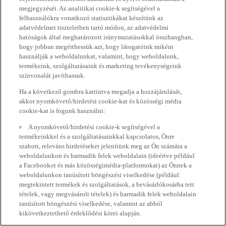
megjegyzését. Az analitikai cookie-k segítségével a
felhasználókra vonatkozó statisztikákat készítünk az
adatvédelmet tiszteletben tartó módon, az adatvédelmi
hatóságok által meghatározott iránymutatásokkal összhangban,
hogy jobban megérthessük azt, hogy látogatóink miként
használják a weboldalunkat, valamint, hogy weboldalunk,
termékeink, szolgáltatásaink és marketing tevékenységeink
színvonalát javíthassuk.
Ha a következő gombra kattintva megadja a hozzájárulását,
akkor nyomkövető/hirdetési cookie-kat és közösségi média
cookie-kat is fogunk használni:
A nyomkövető/hirdetési cookie-k segítségével a
termékeinkkel és a szolgáltatásainkkal kapcsolatos, Önre
szabott, releváns hirdetéseket jelenítünk meg az Ön számára a
weboldalunkon és harmadik felek weboldalain (ideértve például
a Facebookot és más közösségimédia-platformokat) az Önnek a
weboldalunkon tanúsított böngészési viselkedése (például:
megtekintett termékek és szolgáltatások, a bevásárlókosárba tett
tételek, vagy megvásárolt tételek) és harmadik felek weboldalain
tanúsított böngészési viselkedése, valamint az abból
kikövetkeztethető érdeklődési körei alapján.