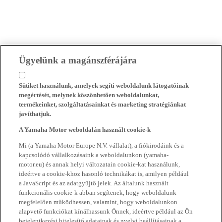
Ügyelünk a magánszférájára
Sütiket használunk, amelyek segíti weboldalunk látogatóinak
megértését, melynek köszönhetően weboldalunkat,
termékeinket, szolgáltatásainkat és marketing stratégiánkat
javíthatjuk.
A Yamaha Motor weboldalán használt cookie-k
Mi (a Yamaha Motor Europe N.V. vállalat), a fiókirodáink és a
kapcsolódó vállalkozásaink a weboldalunkon (yamaha-
motor.eu) és annak helyi változatain cookie-kat használunk,
ideértve a cookie-khoz hasonló technikákat is, amilyen például
a JavaScript és az adatgyűjtő jelek. Az általunk használt
funkcionális cookie-k abban segítenek, hogy weboldalunk
megfelelően működhessen, valamint, hogy weboldalunkon
alapvető funkciókat kínálhassunk Önnek, ideértve például az Ön
bejelentkezési hitelesítő adatainak és nyelvi beállításainak a