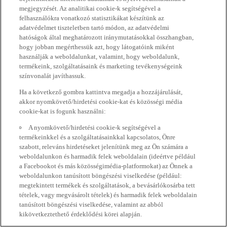
megjegyzését. Az analitikai cookie-k segítségével a
felhasználókra vonatkozó statisztikákat készítünk az
adatvédelmet tiszteletben tartó módon, az adatvédelmi
hatóságok által meghatározott iránymutatásokkal összhangban,
hogy jobban megérthessük azt, hogy látogatóink miként
használják a weboldalunkat, valamint, hogy weboldalunk,
termékeink, szolgáltatásaink és marketing tevékenységeink
színvonalát javíthassuk.
Ha a következő gombra kattintva megadja a hozzájárulását,
akkor nyomkövető/hirdetési cookie-kat és közösségi média
cookie-kat is fogunk használni:
A nyomkövető/hirdetési cookie-k segítségével a
termékeinkkel és a szolgáltatásainkkal kapcsolatos, Önre
szabott, releváns hirdetéseket jelenítünk meg az Ön számára a
weboldalunkon és harmadik felek weboldalain (ideértve például
a Facebookot és más közösségimédia-platformokat) az Önnek a
weboldalunkon tanúsított böngészési viselkedése (például:
megtekintett termékek és szolgáltatások, a bevásárlókosárba tett
tételek, vagy megvásárolt tételek) és harmadik felek weboldalain
tanúsított böngészési viselkedése, valamint az abból
kikövetkeztethető érdeklődési körei alapján.