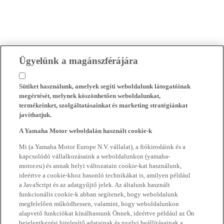
Ügyelünk a magánszférájára
Sütiket használunk, amelyek segíti weboldalunk látogatóinak
megértését, melynek köszönhetően weboldalunkat,
termékeinket, szolgáltatásainkat és marketing stratégiánkat
javíthatjuk.
A Yamaha Motor weboldalán használt cookie-k
Mi (a Yamaha Motor Europe N.V. vállalat), a fiókirodáink és a
kapcsolódó vállalkozásaink a weboldalunkon (yamaha-
motor.eu) és annak helyi változatain cookie-kat használunk,
ideértve a cookie-khoz hasonló technikákat is, amilyen például
a JavaScript és az adatgyűjtő jelek. Az általunk használt
funkcionális cookie-k abban segítenek, hogy weboldalunk
megfelelően működhessen, valamint, hogy weboldalunkon
alapvető funkciókat kínálhassunk Önnek, ideértve például az Ön
bejelentkezési hitelesítő adatainak és nyelvi beállításainak a