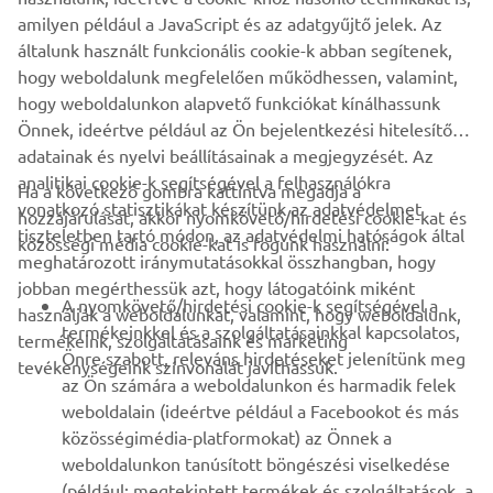
TÁMOGATÁS
amilyen például a JavaScript és az adatgyűjtő jelek. Az
általunk használt funkcionális cookie-k abban segítenek,
hogy weboldalunk megfelelően működhessen, valamint,
HÍRLEVÉL
hogy weboldalunkon alapvető funkciókat kínálhassunk
Legyél az elsők között, aki a legújabb ajánlatokról, különleges
Önnek, ideértve például az Ön bejelentkezési hitelesítő
eseményekről, újdonságokról stb. értesül.
adatainak és nyelvi beállításainak a megjegyzését. Az
analitikai cookie-k segítségével a felhasználókra
Ha a következő gombra kattintva megadja a
vonatkozó statisztikákat készítünk az adatvédelmet
hozzájárulását, akkor nyomkövető/hirdetési cookie-kat és
tiszteletben tartó módon, az adatvédelmi hatóságok által
közösségi média cookie-kat is fogunk használni:
ELŐFIZETÉS
meghatározott iránymutatásokkal összhangban, hogy
jobban megérthessük azt, hogy látogatóink miként
A nyomkövető/hirdetési cookie-k segítségével a
használják a weboldalunkat, valamint, hogy weboldalunk,
Olvassa el Adatvédelmi szabályzatunkat, hogy megtudja, hogyan
termékeinkkel és a szolgáltatásainkkal kapcsolatos,
termékeink, szolgáltatásaink és marketing
kezeljük személyes adatait:
Adatvédelmi Szabályzat
Önre szabott, releváns hirdetéseket jelenítünk meg
tevékenységeink színvonalát javíthassuk.
az Ön számára a weboldalunkon és harmadik felek
Hungary (Hungarian)
weboldalain (ideértve például a Facebookot és más
közösségimédia-platformokat) az Önnek a
weboldalunkon tanúsított böngészési viselkedése
(például: megtekintett termékek és szolgáltatások, a