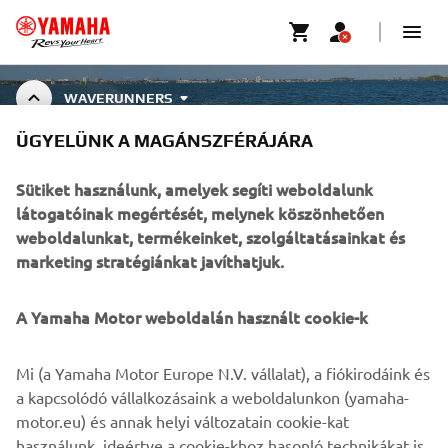
WAVERUNNERS
ÜGYELÜNK A MAGÁNSZFÉRÁJÁRA
WAVERUNNER ACCESSORIES
Sütiket használunk, amelyek segíti weboldalunk
látogatóinak megértését, melynek köszönhetően
weboldalunkat, termékeinket, szolgáltatásainkat és
marketing stratégiánkat javíthatjuk.
VÁLLALATI
A Yamaha Motor weboldalán használt cookie-k
B2B
Mi (a Yamaha Motor Europe N.V. vállalat), a fiókirodáink és
TÖBB YAMAHA
a kapcsolódó vállalkozásaink a weboldalunkon (yamaha-
motor.eu) és annak helyi változatain cookie-kat
használunk, ideértve a cookie-khoz hasonló technikákat is,