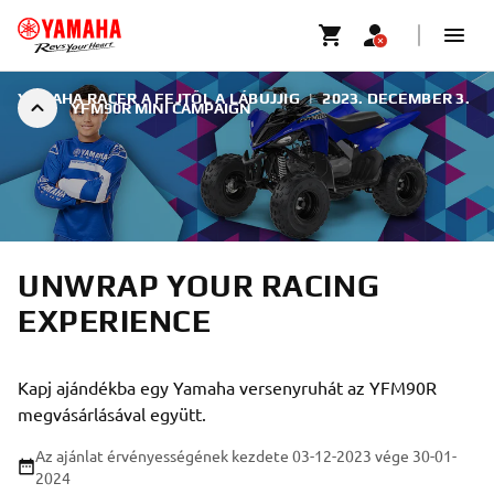
YAMAHA RACER A FEJTŐL A LÁBUJJIG
|
2023. DECEMBER 3.
YFM90R MINI CAMPAIGN
UNWRAP YOUR RACING
EXPERIENCE
Kapj ajándékba egy Yamaha versenyruhát az YFM90R
megvásárlásával együtt.
Az ajánlat érvényességének kezdete 03-12-2023
vége 30-01-
2024