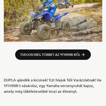
TUDJON MEG TÖBBET AZ YFM90R-RŐL
DUPLA ajándék a kicsinek? Ezt hívjuk Téli Varázslatnak! Ha
YFM90R-t vásárolsz, egy Yamaha versenyruhát kapsz,
amely még tökéletesebbé teszi az élményt.