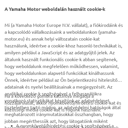
SAJNÁLJUK! EZ AZ ESEMÉNY
A Yamaha Motor weboldalán használt cookie-k
ZÁRVA VAN.
Kérjük, látogasson el a weboldalunkra, hogy megtudja,
Mi (a Yamaha Motor Europe N.V. vállalat), a fiókirodáink és
mikor lesznek a következő események.
a kapcsolódó vállalkozásaink a weboldalunkon (yamaha-
motor.eu) és annak helyi változatain cookie-kat
MENJ AZ ESEMÉNYNAPTÁRHOZ
használunk, ideértve a cookie-khoz hasonló technikákat is,
amilyen például a JavaScript és az adatgyűjtő jelek. Az
általunk használt funkcionális cookie-k abban segítenek,
Ez a promóciós kampány 2024. január végéig érvényes
hogy weboldalunk megfelelően működhessen, valamint,
hogy weboldalunkon alapvető funkciókat kínálhassunk
Önnek, ideértve például az Ön bejelentkezési hitelesítő
adatainak és nyelvi beállításainak a megjegyzését. Az
analitikai cookie-k segítségével a felhasználókra
Ha a következő gombra kattintva megadja a
vonatkozó statisztikákat készítünk az adatvédelmet
hozzájárulását, akkor nyomkövető/hirdetési cookie-kat és
VÁLLALATI
tiszteletben tartó módon, az adatvédelmi hatóságok által
közösségi média cookie-kat is fogunk használni:
meghatározott iránymutatásokkal összhangban, hogy
jobban megérthessük azt, hogy látogatóink miként
B2B
A nyomkövető/hirdetési cookie-k segítségével a
használják a weboldalunkat, valamint, hogy weboldalunk,