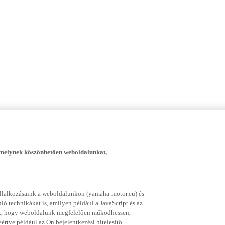
, melynek köszönhetően weboldalunkat,
vállalkozásaink a weboldalunkon (yamaha-motor.eu) és
ó technikákat is, amilyen például a JavaScript és az
nek, hogy weboldalunk megfelelően működhessen,
rtve például az Ön bejelentkezési hitelesítő