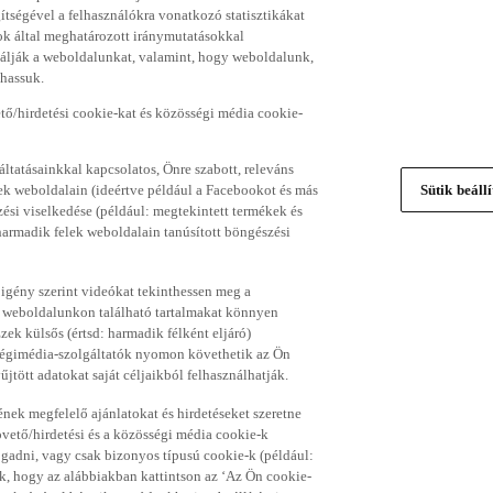
gítségével a felhasználókra vonatkozó statisztikákat
ok által meghatározott iránymutatásokkal
álják a weboldalunkat, valamint, hogy weboldalunk,
thassuk.
ő/hirdetési cookie-kat és közösségi média cookie-
ltatásainkkal kapcsolatos, Önre szabott, releváns
ek weboldalain (ideértve például a Facebookot és más
Sütik beáll
si viselkedése (például: megtekintett termékek és
 harmadik felek weboldalain tanúsított böngészési
 igény szerint videókat tekinthessen meg a
a weboldalunkon található tartalmakat könnyen
k külsős (értsd: harmadik félként eljáró)
sségimédia-szolgáltatók nyomon követhetik az Ön
jtött adatokat saját céljaikból felhasználhatják.
ének megfelelő ajánlatokat és hirdetéseket szeretne
övető/hirdetési és a közösségi média cookie-k
ogadni, vagy csak bizonyos típusú cookie-k (például:
ük, hogy az alábbiakban kattintson az ‘Az Ön cookie-