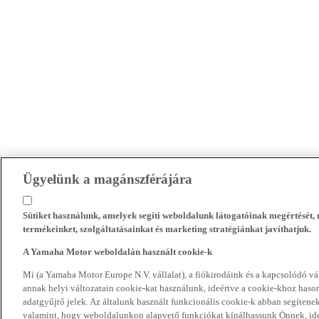
Ügyelünk a magánszférájára
Sütiket használunk, amelyek segíti weboldalunk látogatóinak megértését
termékeinket, szolgáltatásainkat és marketing stratégiánkat javíthatjuk.
A Yamaha Motor weboldalán használt cookie-k
Mi (a Yamaha Motor Europe N.V. vállalat), a fiókirodáink és a kapcsolódó 
annak helyi változatain cookie-kat használunk, ideértve a cookie-khoz hasonl
adatgyűjtő jelek. Az általunk használt funkcionális cookie-k abban segíte
valamint, hogy weboldalunkon alapvető funkciókat kínálhassunk Önnek, ideé