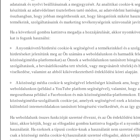
adatainak és nyelvi beállításainak a megjegyzését. Az analitikai cookie-k se
készítünk az adatvédelmet tiszteletben tartó módon, az adatvédelmi hatóság
összhangban, hogy jobban megérthessük azt, hogy látogatóink miként haszn
termékeink, szolgáltatásaink és marketing tevékenységeink színvonalát javí
Ha a következő gombra kattintva megadja a hozzájárulását, akkor nyomkövet
kat is fogunk használni:
A nyomkövető/hirdetési cookie-k segítségével a termékeinkkel és a szolgá
hirdetéseket jelenítünk meg az Ön számára a weboldalunkon és harmadik fel
közösségimédia-platformokat) az Önnek a weboldalunkon tanúsított böngészé
szolgáltatások, a bevásárlókosárba tett tételek, vagy megvásárolt tételek) és
viselkedése, valamint az abból kikövetkeztethető érdeklődési körei alapján.
A közösségi média cookie-k segítségével lehetőséget kínálunk arra, hogy
weboldalunkon (például a YouTube platform segítségével), valamint, hogy 
megoszthassa például a Facebookon és más közösségimédia-platformokon. Eze
közösségimédia-szolgáltatók cookie-jai, amelyek segítségével ezek a közö
különböző internetoldalakon tanúsított böngészési viselkedését, és az így gyű
Ha weboldalunk összes funkcióját szeretné élvezni, és az Ön érdeklődési kör
látni, akkor kérjük, hogy az elfogadási gombra kattintva fogadja el a nyomk
használatát. Ha ezeknek a típusú cookie-knak a használatát nem szeretné elf
csak a közösségi média cookie-k) használatát szeretné elfogadni, akkor kérj