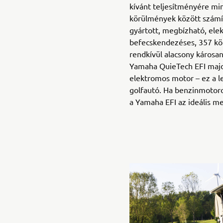
kívánt teljesítményére mi
körülmények között számít
gyártott, megbízható, ele
befecskendezéses, 357 k
rendkívül alacsony károsa
Yamaha QuieTech EFI majd
elektromos motor – ez a 
golfautó. Ha benzinmotoros 
a Yamaha EFI az ideális m