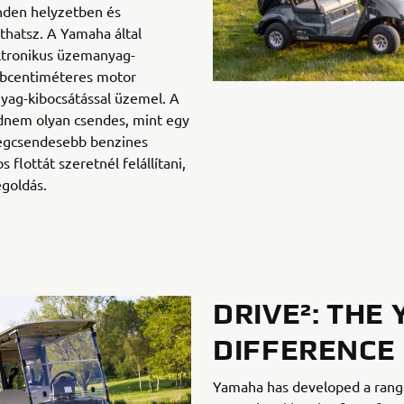
nden helyzetben és
hatsz. A Yamaha által
ktronikus üzemanyag-
öbcentiméteres motor
nyag-kibocsátással üzemel. A
nem olyan csendes, mint egy
legcsendesebb benzines
flottát szeretnél felállítani,
egoldás.
DRIVE²: THE
DIFFERENCE
Yamaha has developed a range 