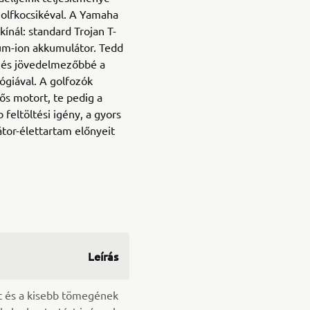
lfkocsikéval. A Yamaha
ínál: standard Trojan T-
ium-ion akkumulátor. Tedd
á és jövedelmezőbbé a
ógiával. A golfozók
ős motort, te pedig a
 feltöltési igény, a gyors
tor-élettartam előnyeit
Leírás
st és a kisebb tömegének