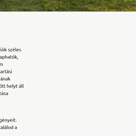
iók széles
kaphatók,
um
artási
gának
t helyt áll
tása
gényeit.
alálod a