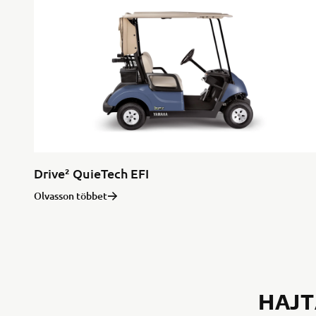
Drive² QuieTech EFI
Olvasson többet
HAJT