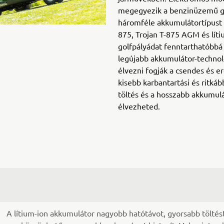
megegyezik a benzinüzemű go
háromféle akkumulátortípust k
875, Trojan T-875 AGM és lít
golfpályádat fenntarthatóbb
legújabb akkumulátor-technol
élvezni fogják a csendes és er
kisebb karbantartási és ritkább
töltés és a hosszabb akkumulá
élvezheted.
A lítium-ion akkumulátor nagyobb hatótávot, gyorsabb tölté