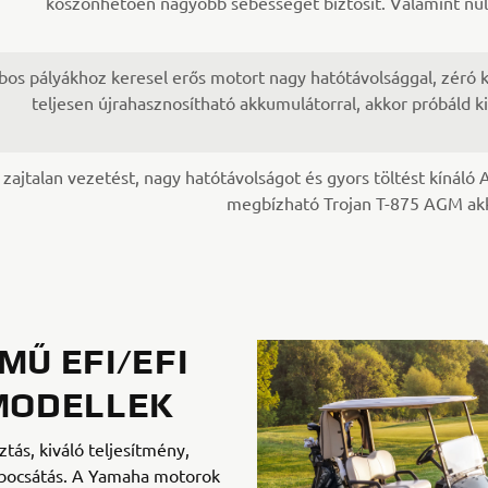
köszönhetően nagyobb sebességet biztosít. Valamint null
os pályákhoz keresel erős motort nagy hatótávolsággal, zéró k
teljesen újrahasznosítható akkumulátorral, akkor próbáld 
 zajtalan vezetést, nagy hatótávolságot és gyors töltést kínáló
megbízható Trojan T-875 AGM ak
MŰ EFI/EFI
MODELLEK
tás, kiváló teljesítmény,
ibocsátás. A Yamaha motorok