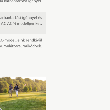
a karbantartást igényel.
arbantartási igénnyel és
ki AC AGM modelljeinket.
 AC-modelljeink rendkívül
kumulátorral működnek.