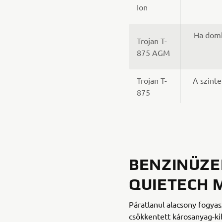
Ion
Ha domb
Trojan T-
875 AGM
Trojan T-
A szinte
875
BENZINÜZE
QUIETECH 
Páratlanul alacsony fogyasz
csökkentett károsanyag-k