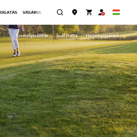
MOGATÁS
VÁSÁROLJON MOST
Személyszállítás
Golf flotta
Haszongépjármű