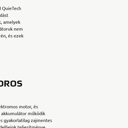
I QuieTech
dást
uk, amelyek
látoruk nem
én, és ezek
OROS
lektromos motor, és
ú akkumulátor működik
s gyakorlatilag zajmentes
lljeink teljesítménye