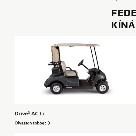
FEDE
KÍNÁ
Drive² AC Li
Olvasson többet