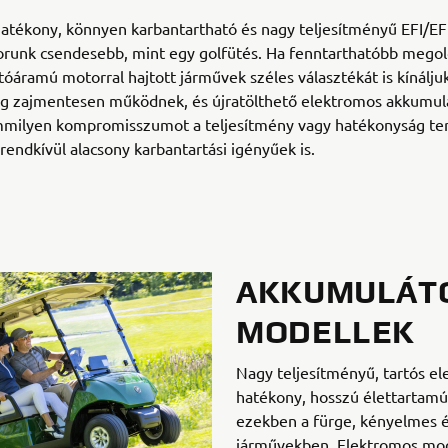
hatékony, könnyen karbantartható és nagy teljesítményű EFI/EF
runk csendesebb, mint egy golfütés. Ha fenntarthatóbb megol
ltóáramú motorral hajtott járművek széles választékát is kínálj
lag zajmentesen működnek, és újratölthető elektromos akkumu
mmilyen kompromisszumot a teljesítmény vagy hatékonyság ter
rendkívül alacsony karbantartási igényűek is.
AKKUMULÁT
MODELLEK
Nagy teljesítményű, tartós e
hatékony, hosszú élettartam
ezekben a fürge, kényelmes é
járművekben. Elektromos mode