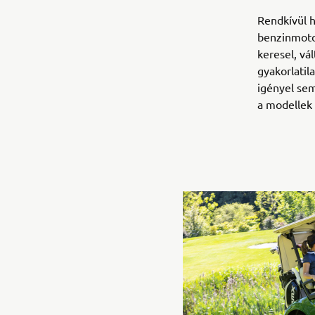
Rendkívül 
benzinmoto
keresel, vá
gyakorlati
igényel se
a modellek 