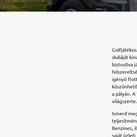
Golfjátékos
skáláját kí
biztosítva 
felszerelts
igényű flot
köszönhetőe
a pályán. A
világszerte.
Ismerd meg
teljesítmén
Benzines, i
saját üzlet