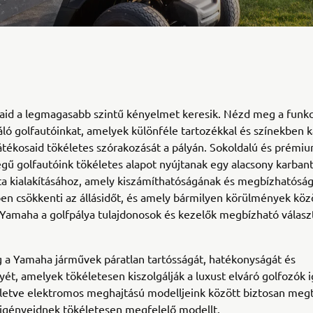
aid a legmagasabb szintű kényelmet keresik. Nézd meg a funkc
náló golfautóinkat, amelyek különféle tartozékkal és színekben 
játékosaid tökéletes szórakozását a pályán. Sokoldalú és prémi
égű golfautóink tökéletes alapot nyújtanak egy alacsony karbant
ta kialakításához, amely kiszámíthatóságának és megbízhatósá
n csökkenti az állásidőt, és amely bármilyen körülmények közöt
 Yamaha a golfpálya tulajdonosok és kezelők megbízható válasz
 a Yamaha járművek páratlan tartósságát, hatékonyságát és
yét, amelyek tökéletesen kiszolgálják a luxust elváró golfozók i
lletve elektromos meghajtású modelljeink között biztosan megt
i igényeidnek tökéletesen megfelelő modellt.