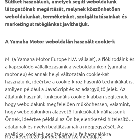
és egyedi testreszabási szolgáltatást kínál, amelynek
Sütiket használunk, amelyek segíti weboldalunk
keretében a tulajdonosok a színt és
látogatóinak megértését, melynek köszönhetően
a felületeket saját ízlésük szerint alakíthatják, így egyedi,
weboldalunkat, termékeinket, szolgáltatásainkat és
egyedülálló hajót hozhatnak létre. Kínálatuk tökéletes
marketing stratégiánkat javíthatjuk.
azok számára
, akik a hajózást elegáns, kifinomult és könnyed
A Yamaha Motor weboldalán használt cookie-k
kényeztetésként szeretnék élvezni.
Mi (a Yamaha Motor Europe N.V. vállalat), a fiókirodáink és
a kapcsolódó vállalkozásaink a weboldalunkon (yamaha-
motor.eu) és annak helyi változatain cookie-kat
használunk, ideértve a cookie-khoz hasonló technikákat is,
1
/
10
amilyen például a JavaScript és az adatgyűjtő jelek. Az
általunk használt funkcionális cookie-k abban segítenek,
INVICTUS HIVATALOS WEBOLDALA
hogy weboldalunk megfelelően működhessen, valamint,
hogy weboldalunkon alapvető funkciókat kínálhassunk
Önnek, ideértve például az Ön bejelentkezési hitelesítő
adatainak és nyelvi beállításainak a megjegyzését. Az
analitikai cookie-k segítségével a felhasználókra
Ha a következő gombra kattintva megadja a