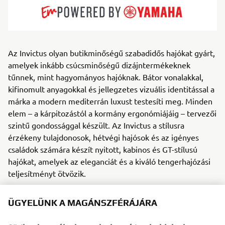
Az Invictus olyan butikminőségű szabadidős hajókat gyárt,
amelyek inkább csúcsminőségű dizájntermékeknek
tűnnek, mint hagyományos hajóknak. Bátor vonalakkal,
kifinomult anyagokkal és jellegzetes vizuális identitással a
márka a modern mediterrán luxust testesíti meg. Minden
elem – a kárpitozástól a kormány ergonómiájáig – tervezői
szintű gondossággal készült. Az Invictus a stílusra
érzékeny tulajdonosok, hétvégi hajósok és az igényes
családok számára készít nyitott, kabinos és GT-stílusú
hajókat, amelyek az eleganciát és a kiváló tengerhajózási
teljesítményt ötvözik.
Az exkluzív Invictus Atelier révén a márka tovább emeli
ÜGYELÜNK A MAGÁNSZFÉRÁJÁRA
ezt a kiválóságot,