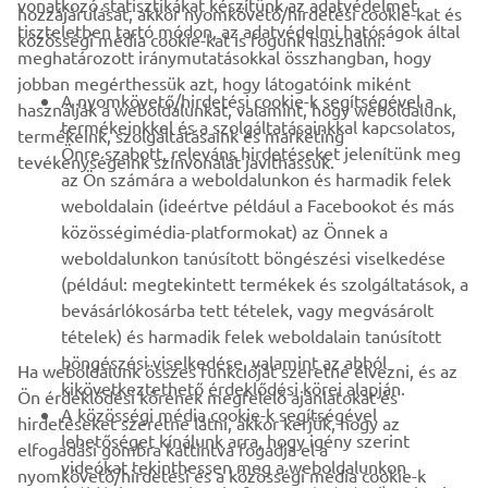
vonatkozó statisztikákat készítünk az adatvédelmet
hozzájárulását, akkor nyomkövető/hirdetési cookie-kat és
VÁLLALATI
tiszteletben tartó módon, az adatvédelmi hatóságok által
közösségi média cookie-kat is fogunk használni:
meghatározott iránymutatásokkal összhangban, hogy
jobban megérthessük azt, hogy látogatóink miként
B2B
A nyomkövető/hirdetési cookie-k segítségével a
használják a weboldalunkat, valamint, hogy weboldalunk,
termékeinkkel és a szolgáltatásainkkal kapcsolatos,
termékeink, szolgáltatásaink és marketing
TÖBB YAMAHA
Önre szabott, releváns hirdetéseket jelenítünk meg
tevékenységeink színvonalát javíthassuk.
az Ön számára a weboldalunkon és harmadik felek
weboldalain (ideértve például a Facebookot és más
TÁMOGATÁS
közösségimédia-platformokat) az Önnek a
weboldalunkon tanúsított böngészési viselkedése
(például: megtekintett termékek és szolgáltatások, a
HÍRLEVÉL
bevásárlókosárba tett tételek, vagy megvásárolt
Legyél az elsők között, aki a legújabb ajánlatokról, különleges
tételek) és harmadik felek weboldalain tanúsított
eseményekről, újdonságokról stb. értesül.
böngészési viselkedése, valamint az abból
Ha weboldalunk összes funkcióját szeretné élvezni, és az
kikövetkeztethető érdeklődési körei alapján.
Ön érdeklődési körének megfelelő ajánlatokat és
A közösségi média cookie-k segítségével
hirdetéseket szeretne látni, akkor kérjük, hogy az
lehetőséget kínálunk arra, hogy igény szerint
elfogadási gombra kattintva fogadja el a
ELŐFIZETÉS
videókat tekinthessen meg a weboldalunkon
nyomkövető/hirdetési és a közösségi média cookie-k