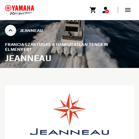
JEANNEAU
FRANCIA SZAKTUDÁS A HAMISÍTATLAN TENGERI
ÉLMÉNYÉRT
JEANNEAU