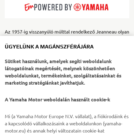
Az 1957-ig visszanyúló múlttal rendelkező Jeanneau olyan
vitorlásokat és motoros hajókat épít, amelyek mindenféle
hajózási élményt kiszolgálnak. Nagy teljesítményű
ÜGYELÜNK A MAGÁNSZFÉRÁJÁRA
modelljeik páratlan tengerjáró képességgel bírnak,
elegáns vonalaik pedig időtlen stílust képviselnek. Ezeken
Sütiket használunk, amelyek segíti weboldalunk
a hajókon minden pillanat élvezet: az ötletes belső
látogatóinak megértését, melynek köszönhetően
elrendezés és a rendkívüli kényelem az átgondolt
weboldalunkat, termékeinket, szolgáltatásainkat és
tervezés gyümölcse. A Jeanneau modelleket úgy alkották
marketing stratégiánkat javíthatjuk.
meg, hogy minden típusú vízi kalandhoz társak legyenek:
céljuk, hogy a közösen átélt hajózás élménye mindenki
A Yamaha Motor weboldalán használt cookie-k
számára elérhető, tiszta és őszinte örömforrás maradjon.
Mi (a Yamaha Motor Europe N.V. vállalat), a fiókirodáink és
a kapcsolódó vállalkozásaink a weboldalunkon (yamaha-
motor.eu) és annak helyi változatain cookie-kat