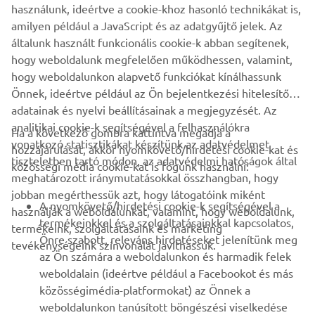
használunk, ideértve a cookie-khoz hasonló technikákat is,
1
/
6
amilyen például a JavaScript és az adatgyűjtő jelek. Az
általunk használt funkcionális cookie-k abban segítenek,
JEANNEAU HIVATALOS WEBOLDALA
hogy weboldalunk megfelelően működhessen, valamint,
hogy weboldalunkon alapvető funkciókat kínálhassunk
Önnek, ideértve például az Ön bejelentkezési hitelesítő
adatainak és nyelvi beállításainak a megjegyzését. Az
analitikai cookie-k segítségével a felhasználókra
Ha a következő gombra kattintva megadja a
vonatkozó statisztikákat készítünk az adatvédelmet
hozzájárulását, akkor nyomkövető/hirdetési cookie-kat és
VÁLLALATI
tiszteletben tartó módon, az adatvédelmi hatóságok által
közösségi média cookie-kat is fogunk használni:
meghatározott iránymutatásokkal összhangban, hogy
jobban megérthessük azt, hogy látogatóink miként
B2B
A nyomkövető/hirdetési cookie-k segítségével a
használják a weboldalunkat, valamint, hogy weboldalunk,
termékeinkkel és a szolgáltatásainkkal kapcsolatos,
termékeink, szolgáltatásaink és marketing
TÖBB YAMAHA
Önre szabott, releváns hirdetéseket jelenítünk meg
tevékenységeink színvonalát javíthassuk.
az Ön számára a weboldalunkon és harmadik felek
weboldalain (ideértve például a Facebookot és más
TÁMOGATÁS
közösségimédia-platformokat) az Önnek a
weboldalunkon tanúsított böngészési viselkedése