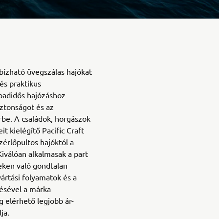
bízható üvegszálas hajókat
 és praktikus
badidős hajózáshoz
biztonságot és az
rbe. A családok, horgászok
t kielégítő Pacific Craft
zérlőpultos hajóktól a
Kiválóan alkalmasak a part
eken való gondtalan
ártási folyamatok és a
ésével a márka
g elérhető legjobb ár-
ja.