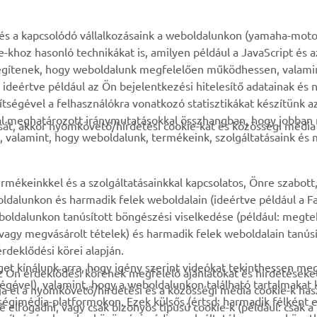
TÖBB YAMAHA
TÁMOGATÁS
k és a kapcsolódó vállalkozásaink a weboldalunkon (yamaha-moto
ie-khoz hasonló technikákat is, amilyen például a JavaScript és 
MyYamaha
Alkatrész katalógus
n segítenek, hogy weboldalunk megfelelően működhessen, valami
deértve például az Ön bejelentkezési hitelesítő adatainak és n
Yamaha Music
Karbantartásra vonatkozó
gítségével a felhasználókra vonatkozó statisztikákat készítünk 
foglalás
Yamaha Racing
tal meghatározott iránymutatásokkal összhangban, hogy jobba
át, akkor nyomkövető/hirdetési cookie-kat és közösségi média 
Márkakereskedő kereső
, valamint, hogy weboldalunk, termékeink, szolgáltatásaink és
Yamaha Motor Global
Impresszum
Mobil-alkalmazások
Akkumulátorok
rmékeinkkel és a szolgáltatásainkkal kapcsolatos, Önre szabott
kezeléséről
ldalunkon és harmadik felek weboldalain (ideértve például a F
oldalunkon tanúsított böngészési viselkedése (például: megte
, vagy megvásárolt tételek) és harmadik felek weboldalain tanús
rdeklődési körei alapján.
et kínálunk arra, hogy igény szerint videókat tekinthessen me
z Ön érdeklődési körének megfelelő ajánlatokat és hirdetéseket
égével), valamint, hogy a weboldalunkon található tartalmakat
ja el a nyomkövető/hirdetési és a közösségi média cookie-k has
gimédia-platformokon. Ezek külsős (értsd: harmadik félként el
 elfogadni, vagy csak bizonyos típusú cookie-k (például: csak 