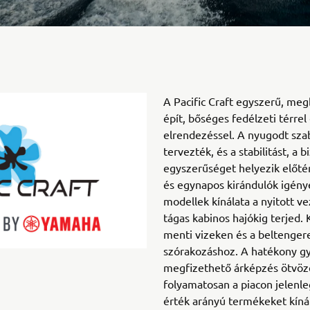
A Pacific Craft egyszerű, meg
épít, bőséges fedélzeti térrel
elrendezéssel. A nyugodt sza
tervezték, és a stabilitást, a 
egyszerűséget helyezik előté
és egynapos kirándulók igényei
modellek kínálata a nyitott ve
tágas kabinos hajókig terjed. 
menti vizeken és a beltenger
szórakozáshoz. A hatékony gy
megfizethető árképzés ötvöz
folyamatosan a piacon jelenle
érték arányú termékeket kínál