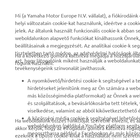
VÁLLALATI
B2B
Mi (a Yamaha Motor Europe N.V. vállalat), a fiókirodáin
helyi változatain cookie-kat használunk, ideértve a cook
Rólunk
eBike rendszerek
jelek. Az általunk használt funkcionális cookie-k abba
weboldalunkon alapvető funkciókat kínálhassunk Önnek, i
Hírek és Promóciók
Hatóságok
beállításainak a megjegyzését. Az analitikai cookie-k se
Események
Könnyű járművek
tiszteletben tartó módon, az adatvédelmi hatóságok ál
Ha a következő gombra kattintva megadja a hozzájárulás
azt, hogy látogatóink miként használják a weboldalunkat
Sajtó
Gyors beavatkozók
fogunk használni:
tevékenységeink színvonalát javíthassuk.
Brosúrák
Motoros iskola
A nyomkövető/hirdetési cookie-k segítségével a te
Munka a Yamahánál
Robotics
hirdetéseket jelenítünk meg az Ön számára a webo
Legyen kereskedő
Partnerségek
más közösségimédia-platformokat) az Önnek a web
és szolgáltatások, a bevásárlókosárba tett tételek
Emberi jogi szabályzat
Műszaki információk
viselkedése, valamint az abból kikövetkeztethető é
független szervizeknek
Fenntarthatósági
A közösségi média cookie-k segítségével lehetőség
Ha weboldalunk összes funkcióját szeretné élvezni, és a
alapirányelv
Yamalube Safety Data
weboldalunkon (például a YouTube platform segíts
akkor kérjük, hogy az elfogadási gombra kattintva fogad
Sheets
megoszthassa például a Facebookon és más közössé
ezeknek a típusú cookie-knak a használatát nem szeretné
Bejelentés elküldése