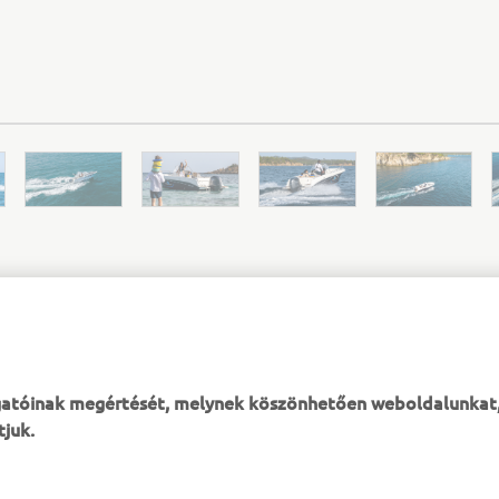
PACIFIC CRAFT HIVATALOS WEBOLDALA
ogatóinak megértését, melynek köszönhetően weboldalunkat
tjuk.