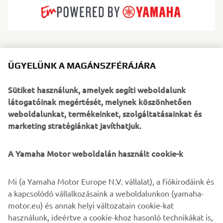
A Zodiac a világ első felfújható hajótesteivel
forradalmasította a hajózást, és azóta is élen jár a
ÜGYELÜNK A MAGÁNSZFÉRÁJÁRA
kényelem, a tartósság és az innováció terén. RIB és
felfújható hajóik világszerte ismertek stabilitásukról,
Sütiket használunk, amelyek segíti weboldalunk
biztonságukról és mindenre kész sokoldalúságukról. A
látogatóinak megértését, melynek köszönhetően
Zodiac a családoktól a búvárokon és kalandorokon át a
weboldalunkat, termékeinket, szolgáltatásainkat és
szakmai felhasználókig mindenkit kiszolgál: kínálatuk a
marketing stratégiánkat javíthatjuk.
kompakt tenderektől a nyílt tengeri kalandokra is alkalmas
RIB modellekig terjed. Szabadságot, szórakozást és
A Yamaha Motor weboldalán használt cookie-k
megbízhatóságot testesítenek meg bármilyen vízen.
Mi (a Yamaha Motor Europe N.V. vállalat), a fiókirodáink és
a kapcsolódó vállalkozásaink a weboldalunkon (yamaha-
motor.eu) és annak helyi változatain cookie-kat
használunk, ideértve a cookie-khoz hasonló technikákat is,
1
/
3