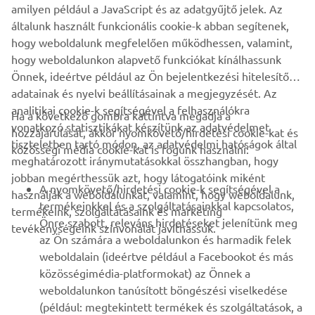
amilyen például a JavaScript és az adatgyűjtő jelek. Az
általunk használt funkcionális cookie-k abban segítenek,
ZODIAC HIVATALOS WEBOLDALA
hogy weboldalunk megfelelően működhessen, valamint,
hogy weboldalunkon alapvető funkciókat kínálhassunk
Önnek, ideértve például az Ön bejelentkezési hitelesítő
adatainak és nyelvi beállításainak a megjegyzését. Az
analitikai cookie-k segítségével a felhasználókra
Ha a következő gombra kattintva megadja a
vonatkozó statisztikákat készítünk az adatvédelmet
hozzájárulását, akkor nyomkövető/hirdetési cookie-kat és
VÁLLALATI
tiszteletben tartó módon, az adatvédelmi hatóságok által
közösségi média cookie-kat is fogunk használni:
meghatározott iránymutatásokkal összhangban, hogy
jobban megérthessük azt, hogy látogatóink miként
B2B
A nyomkövető/hirdetési cookie-k segítségével a
használják a weboldalunkat, valamint, hogy weboldalunk,
termékeinkkel és a szolgáltatásainkkal kapcsolatos,
termékeink, szolgáltatásaink és marketing
TÖBB YAMAHA
Önre szabott, releváns hirdetéseket jelenítünk meg
tevékenységeink színvonalát javíthassuk.
az Ön számára a weboldalunkon és harmadik felek
weboldalain (ideértve például a Facebookot és más
TÁMOGATÁS
közösségimédia-platformokat) az Önnek a
weboldalunkon tanúsított böngészési viselkedése
(például: megtekintett termékek és szolgáltatások, a
HÍRLEVÉL