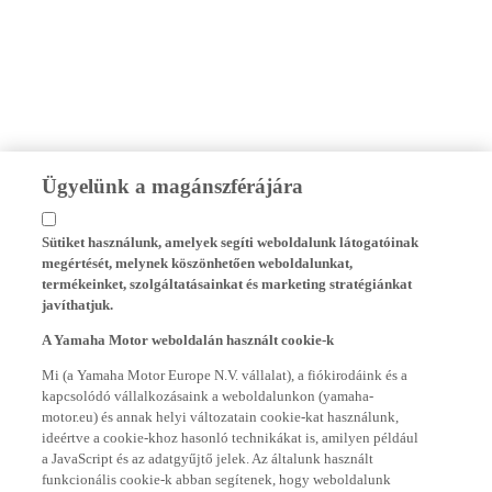
Ügyelünk a magánszférájára
Sütiket használunk, amelyek segíti weboldalunk látogatóinak
megértését, melynek köszönhetően weboldalunkat,
termékeinket, szolgáltatásainkat és marketing stratégiánkat
javíthatjuk.
A Yamaha Motor weboldalán használt cookie-k
Mi (a Yamaha Motor Europe N.V. vállalat), a fiókirodáink és a
kapcsolódó vállalkozásaink a weboldalunkon (yamaha-
motor.eu) és annak helyi változatain cookie-kat használunk,
ideértve a cookie-khoz hasonló technikákat is, amilyen például
a JavaScript és az adatgyűjtő jelek. Az általunk használt
funkcionális cookie-k abban segítenek, hogy weboldalunk
megfelelően működhessen, valamint, hogy weboldalunkon