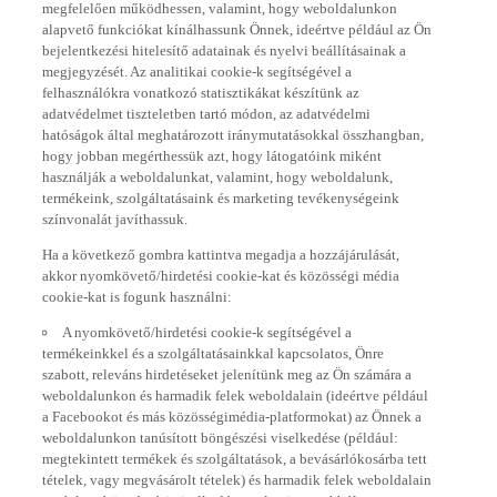
alapvető funkciókat kínálhassunk Önnek, ideértve például az Ön
bejelentkezési hitelesítő adatainak és nyelvi beállításainak a
megjegyzését. Az analitikai cookie-k segítségével a
felhasználókra vonatkozó statisztikákat készítünk az
adatvédelmet tiszteletben tartó módon, az adatvédelmi
hatóságok által meghatározott iránymutatásokkal összhangban,
hogy jobban megérthessük azt, hogy látogatóink miként
használják a weboldalunkat, valamint, hogy weboldalunk,
termékeink, szolgáltatásaink és marketing tevékenységeink
színvonalát javíthassuk.
Ha a következő gombra kattintva megadja a hozzájárulását,
akkor nyomkövető/hirdetési cookie-kat és közösségi média
cookie-kat is fogunk használni:
A nyomkövető/hirdetési cookie-k segítségével a
termékeinkkel és a szolgáltatásainkkal kapcsolatos, Önre
szabott, releváns hirdetéseket jelenítünk meg az Ön számára a
weboldalunkon és harmadik felek weboldalain (ideértve például
a Facebookot és más közösségimédia-platformokat) az Önnek a
weboldalunkon tanúsított böngészési viselkedése (például:
megtekintett termékek és szolgáltatások, a bevásárlókosárba tett
tételek, vagy megvásárolt tételek) és harmadik felek weboldalain
tanúsított böngészési viselkedése, valamint az abból