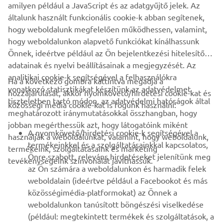
Legyél az elsők között, aki a legújabb ajánlatokról, különleges
amilyen például a JavaScript és az adatgyűjtő jelek. Az
eseményekről, újdonságokról stb. értesül.
általunk használt funkcionális cookie-k abban segítenek,
hogy weboldalunk megfelelően működhessen, valamint,
hogy weboldalunkon alapvető funkciókat kínálhassunk
Önnek, ideértve például az Ön bejelentkezési hitelesítő
ELŐFIZETÉS
adatainak és nyelvi beállításainak a megjegyzését. Az
analitikai cookie-k segítségével a felhasználókra
Ha a következő gombra kattintva megadja a
vonatkozó statisztikákat készítünk az adatvédelmet
Olvassa el Adatvédelmi szabályzatunkat, hogy megtudja, hogyan
hozzájárulását, akkor nyomkövető/hirdetési cookie-kat és
tiszteletben tartó módon, az adatvédelmi hatóságok által
kezeljük személyes adatait:
Adatvédelmi Szabályzat
közösségi média cookie-kat is fogunk használni:
meghatározott iránymutatásokkal összhangban, hogy
jobban megérthessük azt, hogy látogatóink miként
Hungary (Hungarian)
A nyomkövető/hirdetési cookie-k segítségével a
használják a weboldalunkat, valamint, hogy weboldalunk,
termékeinkkel és a szolgáltatásainkkal kapcsolatos,
termékeink, szolgáltatásaink és marketing
Önre szabott, releváns hirdetéseket jelenítünk meg
tevékenységeink színvonalát javíthassuk.
az Ön számára a weboldalunkon és harmadik felek
weboldalain (ideértve például a Facebookot és más
© Copyright - 2026 Yamaha Motor Europe N.V. - All Rights
közösségimédia-platformokat) az Önnek a
Reserved
weboldalunkon tanúsított böngészési viselkedése
(például: megtekintett termékek és szolgáltatások, a