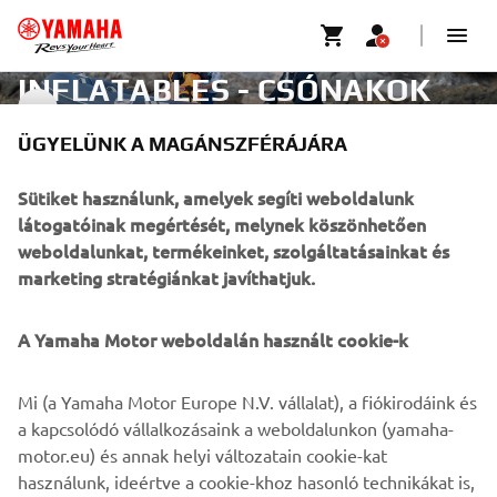
INFLATABLES - CSÓNAKOK
INFLATABLES
ÜGYELÜNK A MAGÁNSZFÉRÁJÁRA
VÁLLALATI
Sütiket használunk, amelyek segíti weboldalunk
látogatóinak megértését, melynek köszönhetően
weboldalunkat, termékeinket, szolgáltatásainkat és
B2B
marketing stratégiánkat javíthatjuk.
TÖBB YAMAHA
A Yamaha Motor weboldalán használt cookie-k
TÁMOGATÁS
Mi (a Yamaha Motor Europe N.V. vállalat), a fiókirodáink és
a kapcsolódó vállalkozásaink a weboldalunkon (yamaha-
motor.eu) és annak helyi változatain cookie-kat
HÍRLEVÉL
használunk, ideértve a cookie-khoz hasonló technikákat is,