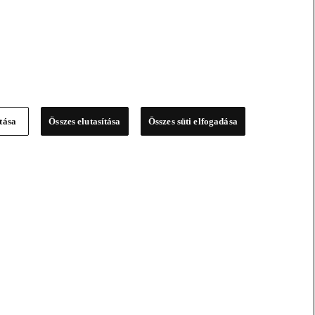
ítása
Összes elutasítása
Összes süti elfogadása