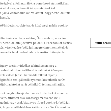
gítségével a felhasználókra vonatkozó statisztikákat
ok által meghatározott iránymutatásokkal
álják a weboldalunkat, valamint, hogy weboldalunk,
thassuk.
ő/hirdetési cookie-kat és közösségi média cookie-
ltatásainkkal kapcsolatos, Önre szabott, releváns
ek weboldalain (ideértve például a Facebookot és más
Sütik beáll
si viselkedése (például: megtekintett termékek és
 harmadik felek weboldalain tanúsított böngészési
 igény szerint videókat tekinthessen meg a
a weboldalunkon található tartalmakat könnyen
k külsős (értsd: harmadik félként eljáró)
sségimédia-szolgáltatók nyomon követhetik az Ön
jtött adatokat saját céljaikból felhasználhatják.
ének megfelelő ajánlatokat és hirdetéseket szeretne
övető/hirdetési és a közösségi média cookie-k
ogadni, vagy csak bizonyos típusú cookie-k (például:
ük, hogy az alábbiakban kattintson az ‘Az Ön cookie-