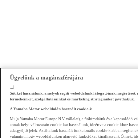
Ügyelünk a magánszférájára
Sütiket használunk, amelyek segíti weboldalunk látogatóinak megértését
termékeinket, szolgáltatásainkat és marketing stratégiánkat javíthatjuk.
A Yamaha Motor weboldalán használt cookie-k
Mi (a Yamaha Motor Europe N.V. vállalat), a fiókirodáink és a kapcsolódó 
annak helyi változatain cookie-kat használunk, ideértve a cookie-khoz hasonl
adatgyűjtő jelek. Az általunk használt funkcionális cookie-k abban segíte
valamint, hogy weboldalunkon alapvető funkciókat kínálhassunk Önnek, ideé