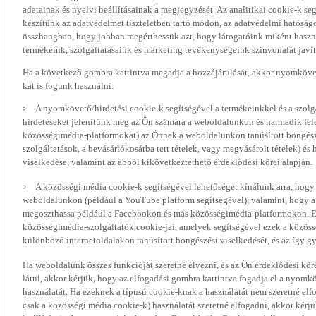
adatainak és nyelvi beállításainak a megjegyzését. Az analitikai cookie-k se
készítünk az adatvédelmet tiszteletben tartó módon, az adatvédelmi hatóság
összhangban, hogy jobban megérthessük azt, hogy látogatóink miként haszn
termékeink, szolgáltatásaink és marketing tevékenységeink színvonalát javí
Ha a következő gombra kattintva megadja a hozzájárulását, akkor nyomkövet
kat is fogunk használni:
A nyomkövető/hirdetési cookie-k segítségével a termékeinkkel és a szolgá
hirdetéseket jelenítünk meg az Ön számára a weboldalunkon és harmadik fel
közösségimédia-platformokat) az Önnek a weboldalunkon tanúsított böngészé
szolgáltatások, a bevásárlókosárba tett tételek, vagy megvásárolt tételek) és
viselkedése, valamint az abból kikövetkeztethető érdeklődési körei alapján.
A közösségi média cookie-k segítségével lehetőséget kínálunk arra, hogy
weboldalunkon (például a YouTube platform segítségével), valamint, hogy 
megoszthassa például a Facebookon és más közösségimédia-platformokon. Eze
közösségimédia-szolgáltatók cookie-jai, amelyek segítségével ezek a közö
különböző internetoldalakon tanúsított böngészési viselkedését, és az így gyű
Ha weboldalunk összes funkcióját szeretné élvezni, és az Ön érdeklődési kör
látni, akkor kérjük, hogy az elfogadási gombra kattintva fogadja el a nyomk
használatát. Ha ezeknek a típusú cookie-knak a használatát nem szeretné elf
csak a közösségi média cookie-k) használatát szeretné elfogadni, akkor kérj