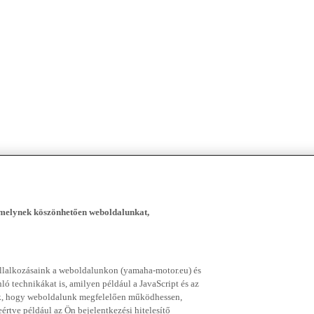
, melynek köszönhetően weboldalunkat,
vállalkozásaink a weboldalunkon (yamaha-motor.eu) és
ó technikákat is, amilyen például a JavaScript és az
nek, hogy weboldalunk megfelelően működhessen,
rtve például az Ön bejelentkezési hitelesítő