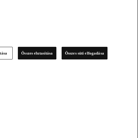
ítása
Összes elutasítása
Összes süti elfogadása