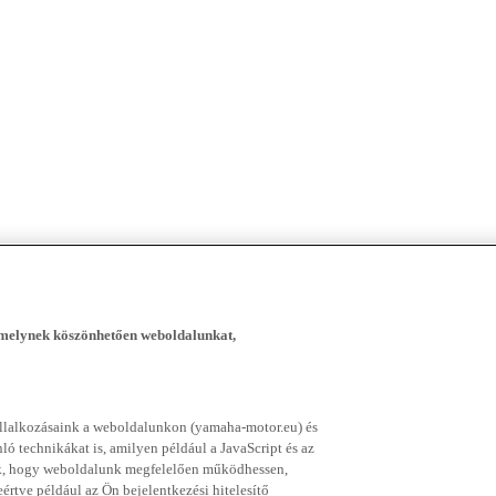
, melynek köszönhetően weboldalunkat,
vállalkozásaink a weboldalunkon (yamaha-motor.eu) és
ó technikákat is, amilyen például a JavaScript és az
nek, hogy weboldalunk megfelelően működhessen,
rtve például az Ön bejelentkezési hitelesítő