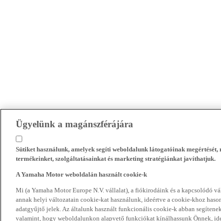
Ügyelünk a magánszférájára
Sütiket használunk, amelyek segíti weboldalunk látogatóinak megértését
termékeinket, szolgáltatásainkat és marketing stratégiánkat javíthatjuk.
A Yamaha Motor weboldalán használt cookie-k
Mi (a Yamaha Motor Europe N.V. vállalat), a fiókirodáink és a kapcsolódó 
annak helyi változatain cookie-kat használunk, ideértve a cookie-khoz hasonl
adatgyűjtő jelek. Az általunk használt funkcionális cookie-k abban segíte
valamint, hogy weboldalunkon alapvető funkciókat kínálhassunk Önnek, ideé