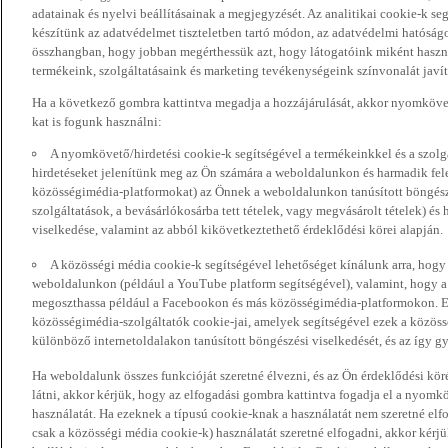
adatainak és nyelvi beállításainak a megjegyzését. Az analitikai cookie-k se
készítünk az adatvédelmet tiszteletben tartó módon, az adatvédelmi hatóság
összhangban, hogy jobban megérthessük azt, hogy látogatóink miként haszn
termékeink, szolgáltatásaink és marketing tevékenységeink színvonalát javí
Ha a következő gombra kattintva megadja a hozzájárulását, akkor nyomkövet
kat is fogunk használni:
A nyomkövető/hirdetési cookie-k segítségével a termékeinkkel és a szolgá
hirdetéseket jelenítünk meg az Ön számára a weboldalunkon és harmadik fel
közösségimédia-platformokat) az Önnek a weboldalunkon tanúsított böngészé
szolgáltatások, a bevásárlókosárba tett tételek, vagy megvásárolt tételek) és
viselkedése, valamint az abból kikövetkeztethető érdeklődési körei alapján.
A közösségi média cookie-k segítségével lehetőséget kínálunk arra, hogy
weboldalunkon (például a YouTube platform segítségével), valamint, hogy 
megoszthassa például a Facebookon és más közösségimédia-platformokon. Eze
közösségimédia-szolgáltatók cookie-jai, amelyek segítségével ezek a közö
különböző internetoldalakon tanúsított böngészési viselkedését, és az így gyű
Ha weboldalunk összes funkcióját szeretné élvezni, és az Ön érdeklődési kör
látni, akkor kérjük, hogy az elfogadási gombra kattintva fogadja el a nyomk
használatát. Ha ezeknek a típusú cookie-knak a használatát nem szeretné elf
csak a közösségi média cookie-k) használatát szeretné elfogadni, akkor kérj