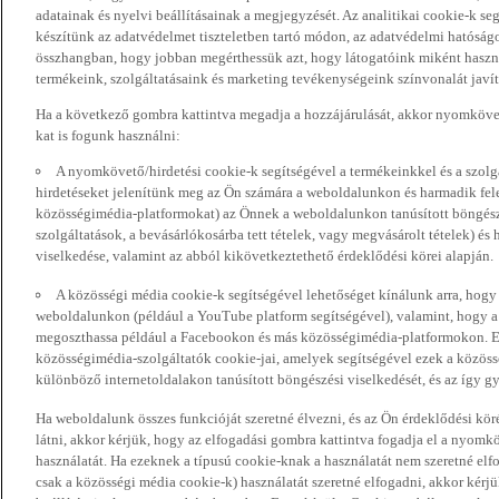
adatainak és nyelvi beállításainak a megjegyzését. Az analitikai cookie-k se
készítünk az adatvédelmet tiszteletben tartó módon, az adatvédelmi hatóság
összhangban, hogy jobban megérthessük azt, hogy látogatóink miként haszn
termékeink, szolgáltatásaink és marketing tevékenységeink színvonalát javí
Ha a következő gombra kattintva megadja a hozzájárulását, akkor nyomkövet
kat is fogunk használni:
A nyomkövető/hirdetési cookie-k segítségével a termékeinkkel és a szolgá
hirdetéseket jelenítünk meg az Ön számára a weboldalunkon és harmadik fel
közösségimédia-platformokat) az Önnek a weboldalunkon tanúsított böngészé
szolgáltatások, a bevásárlókosárba tett tételek, vagy megvásárolt tételek) és
viselkedése, valamint az abból kikövetkeztethető érdeklődési körei alapján.
A közösségi média cookie-k segítségével lehetőséget kínálunk arra, hogy
weboldalunkon (például a YouTube platform segítségével), valamint, hogy 
megoszthassa például a Facebookon és más közösségimédia-platformokon. Eze
közösségimédia-szolgáltatók cookie-jai, amelyek segítségével ezek a közö
különböző internetoldalakon tanúsított böngészési viselkedését, és az így gyű
Ha weboldalunk összes funkcióját szeretné élvezni, és az Ön érdeklődési kör
látni, akkor kérjük, hogy az elfogadási gombra kattintva fogadja el a nyomk
használatát. Ha ezeknek a típusú cookie-knak a használatát nem szeretné elf
csak a közösségi média cookie-k) használatát szeretné elfogadni, akkor kérj