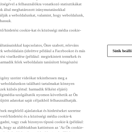
gítségével a felhasználókra vonatkozó statisztikákat
ok által meghatározott iránymutatásokkal
álják a weboldalunkat, valamint, hogy weboldalunk,
thassuk.
ő/hirdetési cookie-kat és közösségi média cookie-
ltatásainkkal kapcsolatos, Önre szabott, releváns
ek weboldalain (ideértve például a Facebookot és más
Sütik beáll
si viselkedése (például: megtekintett termékek és
 harmadik felek weboldalain tanúsított böngészési
 igény szerint videókat tekinthessen meg a
a weboldalunkon található tartalmakat könnyen
k külsős (értsd: harmadik félként eljáró)
sségimédia-szolgáltatók nyomon követhetik az Ön
jtött adatokat saját céljaikból felhasználhatják.
ének megfelelő ajánlatokat és hirdetéseket szeretne
övető/hirdetési és a közösségi média cookie-k
ogadni, vagy csak bizonyos típusú cookie-k (például:
ük, hogy az alábbiakban kattintson az ‘Az Ön cookie-