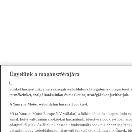
Ügyelünk a magánszférájára
Sütiket használunk, amelyek segíti weboldalunk látogatóinak megértését
termékeinket, szolgáltatásainkat és marketing stratégiánkat javíthatjuk.
A Yamaha Motor weboldalán használt cookie-k
Mi (a Yamaha Motor Europe N.V. vállalat), a fiókirodáink és a kapcsolódó 
annak helyi változatain cookie-kat használunk, ideértve a cookie-khoz hasonl
adatgyűjtő jelek. Az általunk használt funkcionális cookie-k abban segíte
valamint, hogy weboldalunkon alapvető funkciókat kínálhassunk Önnek, ideé