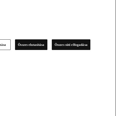
ítása
Összes elutasítása
Összes süti elfogadása