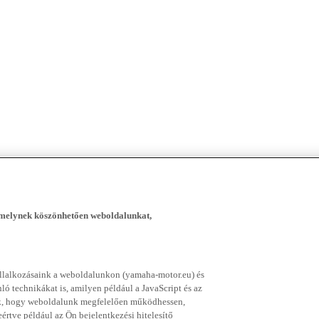
, melynek köszönhetően weboldalunkat,
vállalkozásaink a weboldalunkon (yamaha-motor.eu) és
ó technikákat is, amilyen például a JavaScript és az
nek, hogy weboldalunk megfelelően működhessen,
rtve például az Ön bejelentkezési hitelesítő