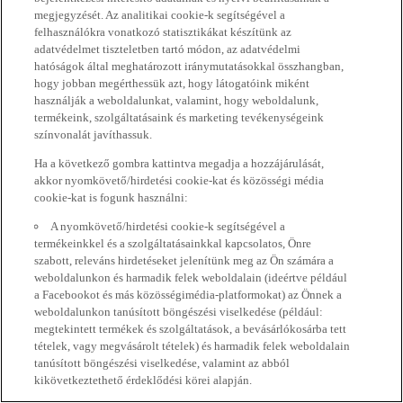
megjegyzését. Az analitikai cookie-k segítségével a
felhasználókra vonatkozó statisztikákat készítünk az
adatvédelmet tiszteletben tartó módon, az adatvédelmi
hatóságok által meghatározott iránymutatásokkal összhangban,
hogy jobban megérthessük azt, hogy látogatóink miként
használják a weboldalunkat, valamint, hogy weboldalunk,
termékeink, szolgáltatásaink és marketing tevékenységeink
színvonalát javíthassuk.
Ha a következő gombra kattintva megadja a hozzájárulását,
akkor nyomkövető/hirdetési cookie-kat és közösségi média
cookie-kat is fogunk használni:
A nyomkövető/hirdetési cookie-k segítségével a
termékeinkkel és a szolgáltatásainkkal kapcsolatos, Önre
szabott, releváns hirdetéseket jelenítünk meg az Ön számára a
weboldalunkon és harmadik felek weboldalain (ideértve például
a Facebookot és más közösségimédia-platformokat) az Önnek a
weboldalunkon tanúsított böngészési viselkedése (például:
megtekintett termékek és szolgáltatások, a bevásárlókosárba tett
tételek, vagy megvásárolt tételek) és harmadik felek weboldalain
tanúsított böngészési viselkedése, valamint az abból
kikövetkeztethető érdeklődési körei alapján.