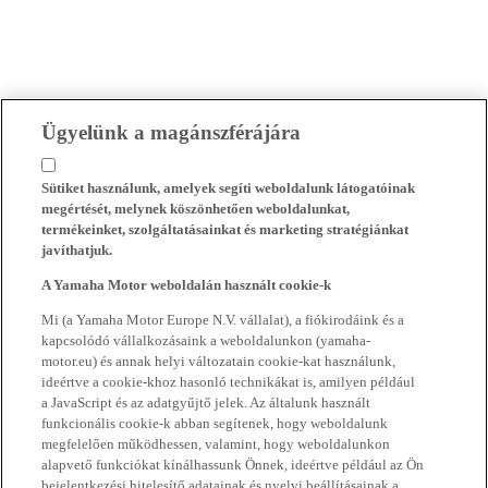
Ügyelünk a magánszférájára
Sütiket használunk, amelyek segíti weboldalunk látogatóinak
megértését, melynek köszönhetően weboldalunkat,
termékeinket, szolgáltatásainkat és marketing stratégiánkat
javíthatjuk.
A Yamaha Motor weboldalán használt cookie-k
Mi (a Yamaha Motor Europe N.V. vállalat), a fiókirodáink és a
kapcsolódó vállalkozásaink a weboldalunkon (yamaha-
motor.eu) és annak helyi változatain cookie-kat használunk,
ideértve a cookie-khoz hasonló technikákat is, amilyen például
a JavaScript és az adatgyűjtő jelek. Az általunk használt
funkcionális cookie-k abban segítenek, hogy weboldalunk
megfelelően működhessen, valamint, hogy weboldalunkon
alapvető funkciókat kínálhassunk Önnek, ideértve például az Ön
bejelentkezési hitelesítő adatainak és nyelvi beállításainak a