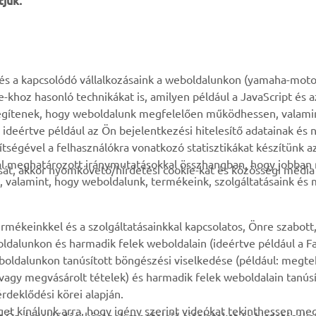
tjuk.
TÖBB YAMAHA
TÁMOGATÁS
k és a kapcsolódó vállalkozásaink a weboldalunkon (yamaha-moto
ie-khoz hasonló technikákat is, amilyen például a JavaScript és 
MyYamaha
Alkatrész katalógus
n segítenek, hogy weboldalunk megfelelően működhessen, valami
deértve például az Ön bejelentkezési hitelesítő adatainak és n
Yamaha Music
Karbantartásra vonatkozó
gítségével a felhasználókra vonatkozó statisztikákat készítünk 
foglalás
Yamaha Racing
tal meghatározott iránymutatásokkal összhangban, hogy jobba
át, akkor nyomkövető/hirdetési cookie-kat és közösségi média 
Márkakereskedő kereső
, valamint, hogy weboldalunk, termékeink, szolgáltatásaink és
Yamaha Motor Global
Impresszum
Mobil-alkalmazások
Akkumulátorok
rmékeinkkel és a szolgáltatásainkkal kapcsolatos, Önre szabott
kezeléséről
ldalunkon és harmadik felek weboldalain (ideértve például a F
oldalunkon tanúsított böngészési viselkedése (például: megte
, vagy megvásárolt tételek) és harmadik felek weboldalain tanús
rdeklődési körei alapján.
et kínálunk arra, hogy igény szerint videókat tekinthessen me