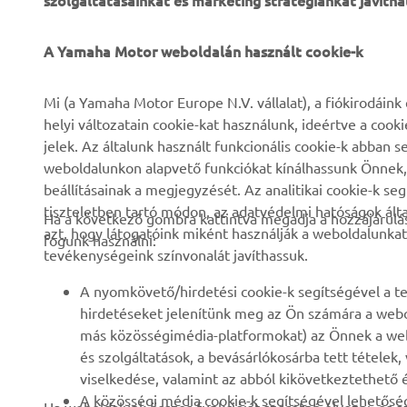
szolgáltatásainkat és marketing stratégiánkat javítha
A Yamaha Motor weboldalán használt cookie-k
VÁLLALATI
B2B
Mi (a Yamaha Motor Europe N.V. vállalat), a fiókirodáin
helyi változatain cookie-kat használunk, ideértve a cook
Rólunk
eBike rendszerek
jelek. Az általunk használt funkcionális cookie-k abba
weboldalunkon alapvető funkciókat kínálhassunk Önnek, i
Hírek és Promóciók
Hatóságok
beállításainak a megjegyzését. Az analitikai cookie-k se
Események
Könnyű járművek
tiszteletben tartó módon, az adatvédelmi hatóságok ál
Ha a következő gombra kattintva megadja a hozzájárulás
azt, hogy látogatóink miként használják a weboldalunkat
Sajtó
Gyors beavatkozók
fogunk használni:
tevékenységeink színvonalát javíthassuk.
Brosúrák
Motoros iskola
A nyomkövető/hirdetési cookie-k segítségével a te
Munka a Yamahánál
Robotics
hirdetéseket jelenítünk meg az Ön számára a webo
Legyen kereskedő
Partnerségek
más közösségimédia-platformokat) az Önnek a web
és szolgáltatások, a bevásárlókosárba tett tételek
Emberi jogi szabályzat
Műszaki információk
viselkedése, valamint az abból kikövetkeztethető é
független szervizeknek
Fenntarthatósági
A közösségi média cookie-k segítségével lehetőség