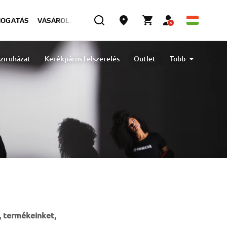
MOGATÁS
VÁSÁROLJON MOST
ziruházat
Kerékpáros felszerelés
Outlet
Több
Ajándékok és életmód
, termékeinket,