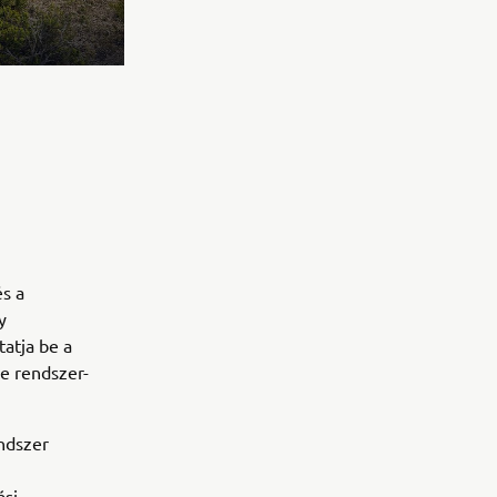
és a
y
atja be a
e rendszer-
ndszer
ási