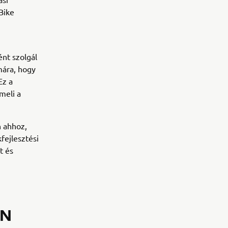
Bike
nt szolgál
mára, hogy
Ez a
meli a
n ahhoz,
fejlesztési
t és
EN