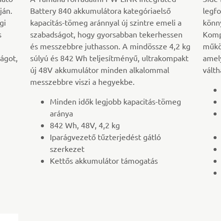
ján.
Battery 840 akkumulátora kategóriaelső
legf
gi
kapacitás-tömeg aránnyal új szintre emeli a
könn
s
szabadságot, hogy gyorsabban tekerhessen
Komp
és messzebbre juthasson. A mindössze 4,2 kg
műkö
ágot,
súlyú és 842 Wh teljesítményű, ultrakompakt
amel
új 48V akkumulátor minden alkalommal
válth
messzebbre viszi a hegyekbe.
Minden idők legjobb kapacitás-tömeg
aránya
842 Wh, 48V, 4,2 kg
Iparágvezető tűzterjedést gátló
szerkezet
Kettős akkumulátor támogatás