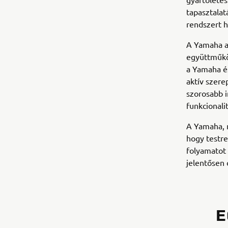
tapasztalat
rendszert h
A Yamaha a
együttműkö
a Yamaha é
aktív szere
szorosabb i
funkcionalit
A Yamaha, m
hogy testre
folyamatot
jelentősen 
E