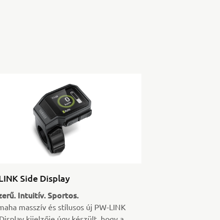
INK Side Display
erű. Intuitív. Sportos.
maha masszív és stílusos új PW-LINK
Display kijelzője úgy készült, hogy a