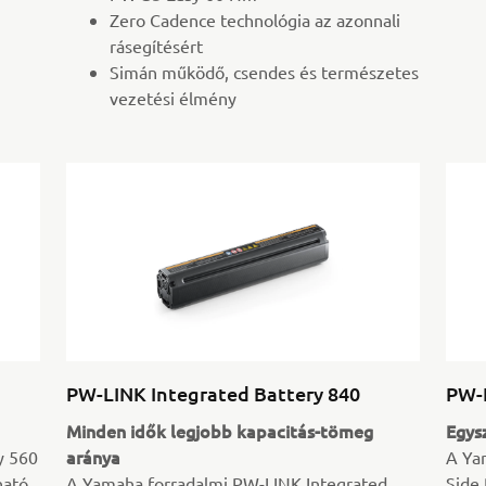
Zero Cadence technológia az azonnali
rásegítésért
Simán működő, csendes és természetes
vezetési élmény
PW-LINK Integrated Battery 840
PW-L
Minden idők legjobb kapacitás-tömeg
Egysz
aránya
y 560
A Ya
ható
A Yamaha forradalmi PW-LINK Integrated
Side 