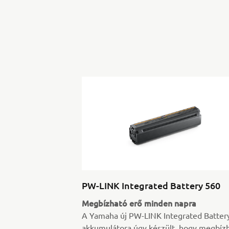
PW-LINK Integrated Battery 560
Megbízható erő minden napra
A Yamaha új PW-LINK Integrated Batter
akkumulátora úgy készült, hogy megbíz