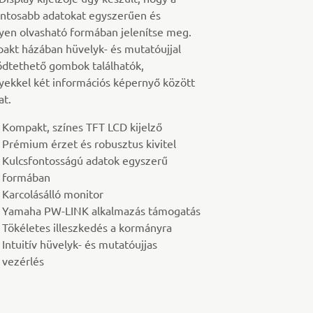
ontosabb adatokat egyszerűen és
yen olvasható formában jelenítse meg.
akt házában hüvelyk- és mutatóujjal
dtethető gombok találhatók,
yekkel két információs képernyő között
at.
Kompakt, színes TFT LCD kijelző
Prémium érzet és robusztus kivitel
Kulcsfontosságú adatok egyszerű
formában
Karcolásálló monitor
Yamaha PW-LINK alkalmazás támogatás
Tökéletes illeszkedés a kormányra
Intuitív hüvelyk- és mutatóujjas
vezérlés