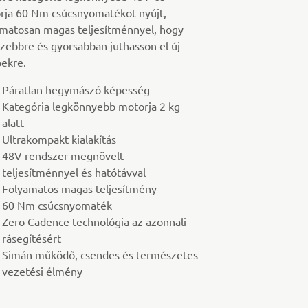
rja 60 Nm csúcsnyomatékot nyújt,
amatosan magas teljesítménnyel, hogy
zebbre és gyorsabban juthasson el új
pekre.
Páratlan hegymászó képesség
Kategória legkönnyebb motorja 2 kg
alatt
Ultrakompakt kialakítás
48V rendszer megnövelt
teljesítménnyel és hatótávval
Folyamatos magas teljesítmény
60 Nm csúcsnyomaték
Zero Cadence technológia az azonnali
rásegítésért
Simán működő, csendes és természetes
vezetési élmény