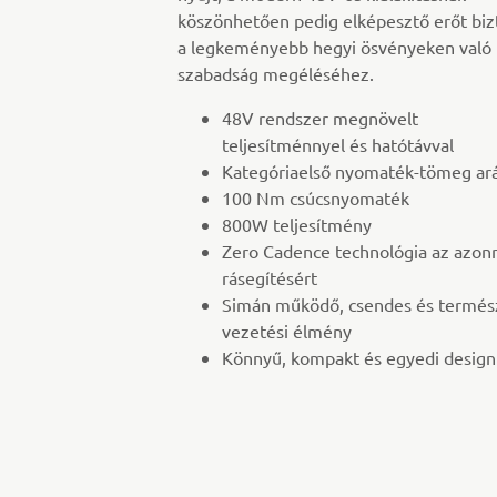
köszönhetően pedig elképesztő erőt biz
a legkeményebb hegyi ösvényeken való
szabadság megéléséhez.
48V rendszer megnövelt
teljesítménnyel és hatótávval
Kategóriaelső nyomaték-tömeg ar
100 Nm csúcsnyomaték
800W teljesítmény
Zero Cadence technológia az azonn
rásegítésért
Simán működő, csendes és termés
vezetési élmény
Könnyű, kompakt és egyedi design