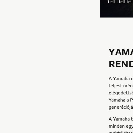
YAMA
REN
A Yamaha el
teljesítmén
elégedetts
Yamaha a PW
generációjá
A Yamaha te
minden egye
gyártólétes