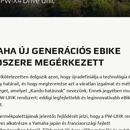
HA ÚJ GENERÁCIÓS EBIKE
DSZERE MEGÉRKEZETT
kötelezetten dolgozik azon, hogy újradefiniálja a technológia 
y határait, és hogy megteremtse azt a váratlan izgalmat és mél
éget, amelyet „Kando-hatásnak” nevezünk. Ennek jegyében mut
-LINK rendszert: eddigi legfejlettebb és leginnovatívabb eBik
t.
rmékpalettájának jelentős fejlődését jelzi, hogy a PW-LINK re
s alkatrésze a Yamaha japán és franciaországi fejlett
ítményeiben készül. Több mint 30 éves eBike mérnöki és gyárt