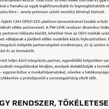
ával a Yamaha az egyik legkifinomultabb és legmegbízhatóbb e
ozta létre – amely prémium szintű vezetési élményt biztosít.
 fejlett CAN-OPEN EDS platform bevezetésével tovább erősíti
dését eBike partnereivel. A PW-LINK rendszer dinamikus hídké
s partnerei hálózata között, lehetővé téve az OEM márkák szá
pet vállaljanak a jövőbeli eBike modellek közös fejlesztésében. 
ntegráció mélyebb partnerségeket eredményez, és új szintre e
ást és az innovációt.
int teljes körű integrációs partner, egyedülálló helyzetben va
szabott megoldásokat kínáljon, amelyek átalakíthatják a termék
 – egyszerűsítve a munkafolyamatokat, növelve a hatékonyságo
csökkentve a prototípustól a sorozatgyártásig eltelt időt.
GY RENDSZER, TÖKÉLETES