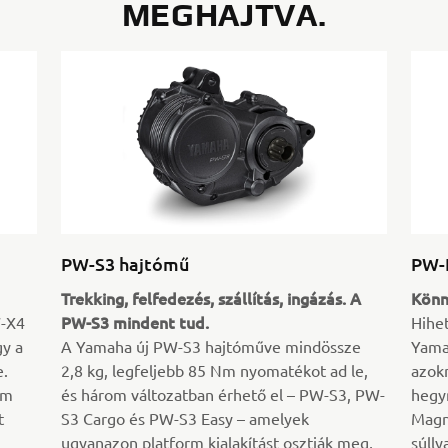
MEGHAJTVA.
PW-S3 hajtómű
PW-
Trekking, felfedezés, szállítás, ingázás. A
Könn
PW-S3 mindent tud.
W-X4
Hihe
gy a
A Yamaha új PW-S3 hajtóműve mindössze
Yamah
e.
2,8 kg, legfeljebb 85 Nm nyomatékot ad le,
azokn
Nm
és három változatban érhető el – PW-S3, PW-
hegy
t
S3 Cargo és PW-S3 Easy – amelyek
Magn
ugyanazon platform kialakítást osztják meg,
súlly