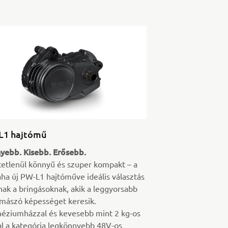
L1 hajtómű
yebb. Kisebb. Erősebb.
tetlenül könnyű és szuper kompakt – a
a új PW-L1 hajtóműve ideális választás
ak a bringásoknak, akik a leggyorsabb
mászó képességet keresik.
éziumházzal és kevesebb mint 2 kg-os
al a kategória legkönnyebb 48V-os