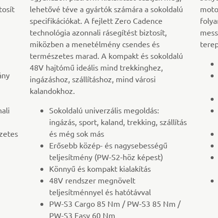
tosít
lehetővé téve a gyártók számára a sokoldalú
moto
specifikációkat. A fejlett Zero Cadence
foly
technológia azonnali rásegítést biztosít,
mess
miközben a menetélmény csendes és
tere
természetes marad. A kompakt és sokoldalú
48V hajtómű ideális mind trekkinghez,
ány
ingázáshoz, szállításhoz, mind városi
kalandokhoz.
ali
Sokoldalú univerzális megoldás:
ingázás, sport, kaland, trekking, szállítás
zetes
és még sok más
Erősebb közép- és nagysebességű
teljesítmény (PW-S2-höz képest)
Könnyű és kompakt kialakítás
48V rendszer megnövelt
teljesítménnyel és hatótávval
PW-S3 Cargo 85 Nm / PW-S3 85 Nm /
PW-S3 Easy 60 Nm