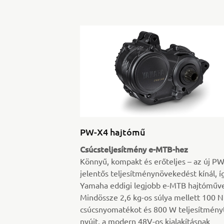
PW-X4 hajtómű
Csúcsteljesítmény e-MTB-hez
Könnyű, kompakt és erőteljes – az új P
jelentős teljesítménynövekedést kínál, í
Yamaha eddigi legjobb e-MTB hajtóműv
Mindössze 2,6 kg-os súlya mellett 100 
csúcsnyomatékot és 800 W teljesítmény
nyújt, a modern 48V-os kialakításnak