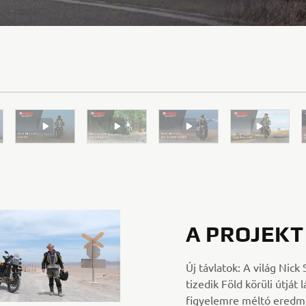
A PROJEKT
Új távlatok: A világ Nick
tizedik Föld körüli útját l
figyelemre méltó eredm