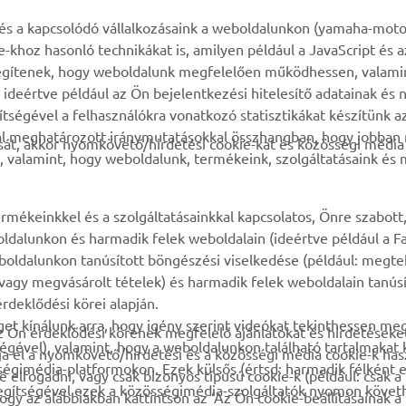
TÖBB YAMAHA
TÁMOGATÁS
k és a kapcsolódó vállalkozásaink a weboldalunkon (yamaha-moto
ie-khoz hasonló technikákat is, amilyen például a JavaScript és 
MyYamaha
Alkatrész katalógus
n segítenek, hogy weboldalunk megfelelően működhessen, valami
deértve például az Ön bejelentkezési hitelesítő adatainak és n
Yamaha Music
Karbantartásra vonatkozó
gítségével a felhasználókra vonatkozó statisztikákat készítünk 
foglalás
Yamaha Racing
tal meghatározott iránymutatásokkal összhangban, hogy jobba
át, akkor nyomkövető/hirdetési cookie-kat és közösségi média 
Márkakereskedő kereső
, valamint, hogy weboldalunk, termékeink, szolgáltatásaink és
Yamaha Motor Global
Impresszum
Mobil-alkalmazások
Akkumulátorok
rmékeinkkel és a szolgáltatásainkkal kapcsolatos, Önre szabott
kezeléséről
ldalunkon és harmadik felek weboldalain (ideértve például a F
oldalunkon tanúsított böngészési viselkedése (például: megte
, vagy megvásárolt tételek) és harmadik felek weboldalain tanús
rdeklődési körei alapján.
et kínálunk arra, hogy igény szerint videókat tekinthessen me
z Ön érdeklődési körének megfelelő ajánlatokat és hirdetéseket
égével), valamint, hogy a weboldalunkon található tartalmakat
ja el a nyomkövető/hirdetési és a közösségi média cookie-k has
gimédia-platformokon. Ezek külsős (értsd: harmadik félként el
 elfogadni, vagy csak bizonyos típusú cookie-k (például: csak 
segítségével ezek a közösségimédia-szolgáltatók nyomon követ
hogy az alábbiakban kattintson az ‘Az Ön cookie-beállításainak a