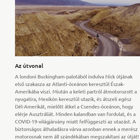
Az útvonal
A londoni Buckingham-palotából indulva Nick útjának
első szakasza az Atlanti-óceánon keresztül Észak-
Amerikába viszi. Miután a keleti partról átmotorozott a
nyugatira, Mexikón keresztül utazik, és átszeli egész
Dél-Amerikát, mielőtt átkel a Csendes-óceánon, hogy
elérje Ausztráliát. Minden kalandban van fordulat, és a
COVID-19-világjárvány miatt felfüggeszti az utazást. A
biztonságos áthaladásra várva azonban ennek a merész
motorosnak nem áll szándékában megszakítani az útját!