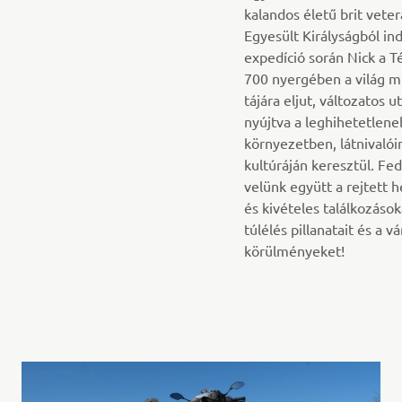
kalandos életű brit veter
Egyesült Királyságból in
expedíció során Nick a T
700 nyergében a világ 
tájára eljut, változatos u
nyújtva a leghihetetlen
környezetben, látnivalói
kultúráján keresztül. Fed
velünk együtt a rejtett 
és kivételes találkozások
túlélés pillanatait és a vá
körülményeket!