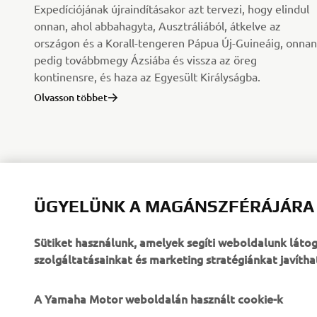
Expedíciójának újraindításakor azt tervezi, hogy elindul
onnan, ahol abbahagyta, Ausztráliából, átkelve az
országon és a Korall-tengeren Pápua Új-Guineáig, onnan
pedig továbbmegy Ázsiába és vissza az öreg
kontinensre, és haza az Egyesült Királyságba.
Olvasson többet
ÜGYELÜNK A MAGÁNSZFÉRÁJÁRA
Sütiket használunk, amelyek segíti weboldalunk lát
szolgáltatásainkat és marketing stratégiánkat javítha
A Yamaha Motor weboldalán használt cookie-k