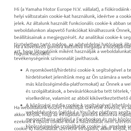
VÁLLALATI
B2B
Mi (a Yamaha Motor Europe N.V. vállalat), a fiókirodáin
helyi változatain cookie-kat használunk, ideértve a cook
Rólunk
eBike rendszerek
jelek. Az általunk használt funkcionális cookie-k abba
weboldalunkon alapvető funkciókat kínálhassunk Önnek, i
Hírek és Promóciók
Hatóságok
beállításainak a megjegyzését. Az analitikai cookie-k se
Események
Könnyű járművek
tiszteletben tartó módon, az adatvédelmi hatóságok ál
Ha a következő gombra kattintva megadja a hozzájárulás
azt, hogy látogatóink miként használják a weboldalunkat
Sajtó
Gyors beavatkozók
fogunk használni:
tevékenységeink színvonalát javíthassuk.
Brosúrák
Motoros iskola
A nyomkövető/hirdetési cookie-k segítségével a te
Munka a Yamahánál
Robotics
hirdetéseket jelenítünk meg az Ön számára a webo
Legyen kereskedő
Partnerségek
más közösségimédia-platformokat) az Önnek a web
és szolgáltatások, a bevásárlókosárba tett tételek
Emberi jogi szabályzat
Műszaki információk
viselkedése, valamint az abból kikövetkeztethető é
független szervizeknek
Fenntarthatósági
A közösségi média cookie-k segítségével lehetőség
Ha weboldalunk összes funkcióját szeretné élvezni, és a
alapirányelv
Yamalube Safety Data
weboldalunkon (például a YouTube platform segíts
akkor kérjük, hogy az elfogadási gombra kattintva fogad
Sheets
megoszthassa például a Facebookon és más közössé
ezeknek a típusú cookie-knak a használatát nem szeretné
Bejelentés elküldése
közösségimédia-szolgáltatók cookie-jai, amelyek 
cookie-k) használatát szeretné elfogadni, akkor kérjük, 