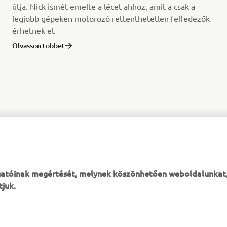
útja. Nick ismét emelte a lécet ahhoz, amit a csak a
legjobb gépeken motorozó rettenthetetlen felfedezők
érhetnek el.
Olvasson többet
ogatóinak megértését, melynek köszönhetően weboldalunkat
tjuk.