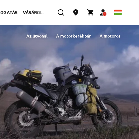
MOGATÁS
VÁSÁROLJON MOST
Az útvonal
A motorkerékpár
A motoros