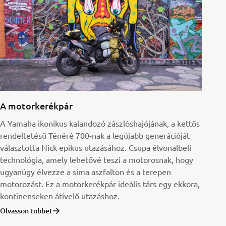
A motorkerékpár
A Yamaha ikonikus kalandozó zászlóshajójának, a kettős
rendeltetésű Ténéré 700-nak a legújabb generációját
választotta Nick epikus utazásához. Csupa élvonalbeli
technológia, amely lehetővé teszi a motorosnak, hogy
ugyanúgy élvezze a sima aszfalton és a terepen
motorozást. Ez a motorkerékpár ideális társ egy ekkora,
kontinenseken átívelő utazáshoz.
Olvasson többet