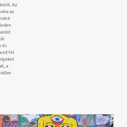
ántól. Az
dulva az
énéré
minden
tazást
ebb
n és
ezd fel
helyeket
at, a
ratlan