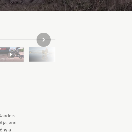
KÖVETKEZŐ GALÉRIAELEM
 Sanders
átja, ami
ény a