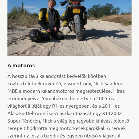
A motoros
A hosszú távú kalandozást kedvelők körében
köztiszteletnek örvendő, elismert név, Nick Sanders
MBE a modern kalandmotoros megtestesülése. Híres
eredményeivel Yamahákon, beleértve a 2005-ös
világkörüli útját egy R1-es nyergében, és a 2011-es
Alaszka-Dél-Amerika-Alaszka utazását egy XT1200Z
Super Ténérén, Nick a világ legnagyobb kihívást jelentő
terepeit hódította meg motorkerékpárokkal. A tervek
szerint ez lesz a tizedik és egyben utolsó világkörüli