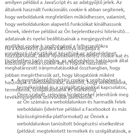
amilyen például a JavaScript és az adatgyűjtő jelek. Az
általunk használt funkcionális cookie-k abban segítenek,
hogy weboldalunk megfelelően működhessen, valamint,
hogy weboldalunkon alapvető funkciókat kínálhassunk
ELŐFIZETÉS
Önnek, ideértve például az Ön bejelentkezési hitelesítő
adatainak és nyelvi beállításainak a megjegyzését. Az
Olvassa el Adatvédelmi szabályzatunkat, hogy megtudja, hogyan
analitikai cookie-k segítségével a felhasználókra
kezeljük személyes adatait:
Adatvédelmi Szabályzat
Ha a következő gombra kattintva megadja a
vonatkozó statisztikákat készítünk az adatvédelmet
hozzájárulását, akkor nyomkövető/hirdetési cookie-kat és
tiszteletben tartó módon, az adatvédelmi hatóságok által
közösségi média cookie-kat is fogunk használni:
Hungary (Hungarian)
meghatározott iránymutatásokkal összhangban, hogy
jobban megérthessük azt, hogy látogatóink miként
A nyomkövető/hirdetési cookie-k segítségével a
használják a weboldalunkat, valamint, hogy weboldalunk,
termékeinkkel és a szolgáltatásainkkal kapcsolatos,
termékeink, szolgáltatásaink és marketing
Önre szabott, releváns hirdetéseket jelenítünk meg
tevékenységeink színvonalát javíthassuk.
az Ön számára a weboldalunkon és harmadik felek
© Copyright - 2026 Yamaha Motor Europe N.V. - All Rights
weboldalain (ideértve például a Facebookot és más
Reserved
közösségimédia-platformokat) az Önnek a
weboldalunkon tanúsított böngészési viselkedése
Privacy Policy
Cookies
Feltételek és feltételek
(például: megtekintett termékek és szolgáltatások, a
ER-LOCATOR