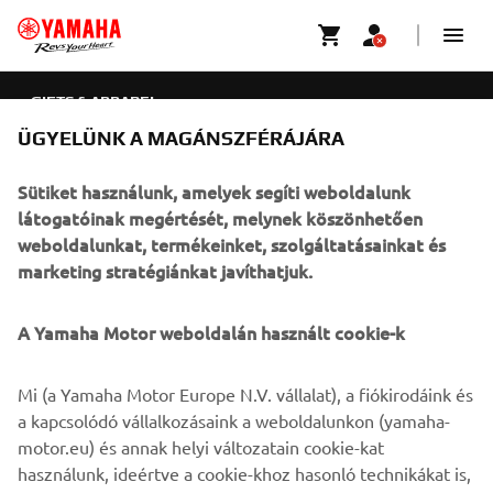
GIFTS & APPAREL
ÜGYELÜNK A MAGÁNSZFÉRÁJÁRA
VÁLLALATI
Sütiket használunk, amelyek segíti weboldalunk
B2B
látogatóinak megértését, melynek köszönhetően
weboldalunkat, termékeinket, szolgáltatásainkat és
TÖBB YAMAHA
marketing stratégiánkat javíthatjuk.
TÁMOGATÁS
A Yamaha Motor weboldalán használt cookie-k
Mi (a Yamaha Motor Europe N.V. vállalat), a fiókirodáink és
HÍRLEVÉL
a kapcsolódó vállalkozásaink a weboldalunkon (yamaha-
motor.eu) és annak helyi változatain cookie-kat
Legyél az elsők között, aki a legújabb ajánlatokról, különleges
eseményekről, újdonságokról stb. értesül.
használunk, ideértve a cookie-khoz hasonló technikákat is,