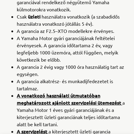
garanciával rendelkező négyütemű Yamaha
külmotorokra vonatkozik.
üzleti
Csak
használatra vonatkozik (a szabadidős
használatra vonatkozó jótállás 5 év).
A garancia az F2.5–XTO modellekre érvényes.
A Yamaha Motor gyári garanciájának feltételei
érvényesek. A garancia időtartama 2 év, vagy
legfeljebb 1000 üzemóra, attól függően, melyik
következik be előbb.
A garancia 2 évig vagy 1000 óra használatig tart az
egységen.
A garancia alkatrész- és munkadíjfedezetet is
tartalmaz.
A vonatkozó használati útmutatóban
meghatározott ajánlott szervizelési ütemezést
a
Yamaha Motor 1 éves gyári garanciájának és a
kiterjesztett üzleti garanciának teljes időtartama
alatt be kell tartani.
A szervizelést
a kiterjesztett üzleti garancia