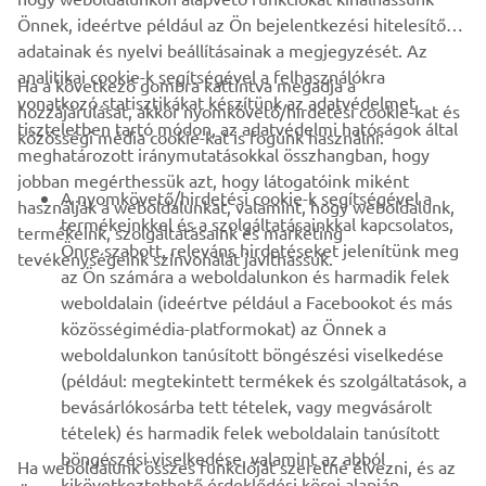
Önnek, ideértve például az Ön bejelentkezési hitelesítő
adatainak és nyelvi beállításainak a megjegyzését. Az
analitikai cookie-k segítségével a felhasználókra
Ha a következő gombra kattintva megadja a
vonatkozó statisztikákat készítünk az adatvédelmet
hozzájárulását, akkor nyomkövető/hirdetési cookie-kat és
VÁLLALATI
tiszteletben tartó módon, az adatvédelmi hatóságok által
közösségi média cookie-kat is fogunk használni:
meghatározott iránymutatásokkal összhangban, hogy
jobban megérthessük azt, hogy látogatóink miként
B2B
A nyomkövető/hirdetési cookie-k segítségével a
használják a weboldalunkat, valamint, hogy weboldalunk,
termékeinkkel és a szolgáltatásainkkal kapcsolatos,
termékeink, szolgáltatásaink és marketing
TÖBB YAMAHA
Önre szabott, releváns hirdetéseket jelenítünk meg
tevékenységeink színvonalát javíthassuk.
az Ön számára a weboldalunkon és harmadik felek
weboldalain (ideértve például a Facebookot és más
TÁMOGATÁS
közösségimédia-platformokat) az Önnek a
weboldalunkon tanúsított böngészési viselkedése
(például: megtekintett termékek és szolgáltatások, a
HÍRLEVÉL
bevásárlókosárba tett tételek, vagy megvásárolt
Legyél az elsők között, aki a legújabb ajánlatokról, különleges
tételek) és harmadik felek weboldalain tanúsított
eseményekről, újdonságokról stb. értesül.
böngészési viselkedése, valamint az abból
Ha weboldalunk összes funkcióját szeretné élvezni, és az
kikövetkeztethető érdeklődési körei alapján.