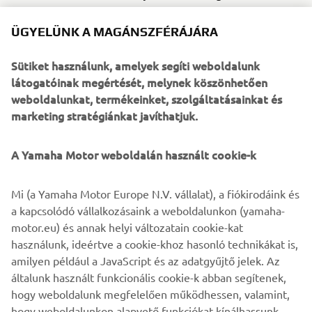
időtartama alatt kizárólag hivatalos Yamaha
külmotor márkakereskedő végezheti.
ÜGYELÜNK A MAGÁNSZFÉRÁJÁRA
Minden garanciális javítás során Yamaha eredeti
alkatrészeket és Yamalube kenőanyagokat kell
Sütiket használunk, amelyek segíti weboldalunk
használni
.
látogatóinak megértését, melynek köszönhetően
weboldalunkat, termékeinket, szolgáltatásainkat és
Általános Szerződési Feltételek
marketing stratégiánkat javíthatjuk.
A 2008-as modelltől kezdve a Yamaha Motor Europe N.V.
által importált, és 2026-től kezdve üzleti használatra
A Yamaha Motor weboldalán használt cookie-k
vásárolt Yamaha külmotorok 1 éves gyártói garanciával
rendelkeznek (A kiterjesztett üzleti jótállás időtartama
összesen 3 év). Minden Európában üzleti célra vásárolt és
Mi (a Yamaha Motor Europe N.V. vállalat), a fiókirodáink és
a Yamaha garanciális rendszerében regisztrált négyütemű
a kapcsolódó vállalkozásaink a weboldalunkon (yamaha-
külmotor további 1 év garanciát kap, így összesen 2 év
motor.eu) és annak helyi változatain cookie-kat
garanciát biztosít 1000 üzemórás korláttal. Minden jótállás
használunk, ideértve a cookie-khoz hasonló technikákat is,
feltétele a rendszeres karbantartás, a Yamaha használati
amilyen például a JavaScript és az adatgyűjtő jelek. Az
útmutatóban előírtak szerint. A részletes szerződési
általunk használt funkcionális cookie-k abban segítenek,
feltételek a márkakereskedőnél kérésre elérhetők.
hogy weboldalunk megfelelően működhessen, valamint,
hogy weboldalunkon alapvető funkciókat kínálhassunk