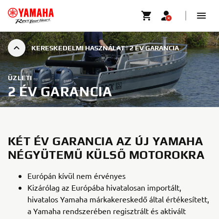
KERESKEDELMI HASZNÁLAT | 2 ÉV GARANCIA
ÜZLETI
2 ÉV GARANCIA
KÉT ÉV GARANCIA AZ ÚJ YAMAHA
NÉGYÜTEMŰ KÜLSŐ MOTOROKRA
Európán kívül nem érvényes
Kizárólag az Európába hivatalosan importált,
hivatalos Yamaha márkakereskedő által értékesített,
a Yamaha rendszerében regisztrált és aktivált