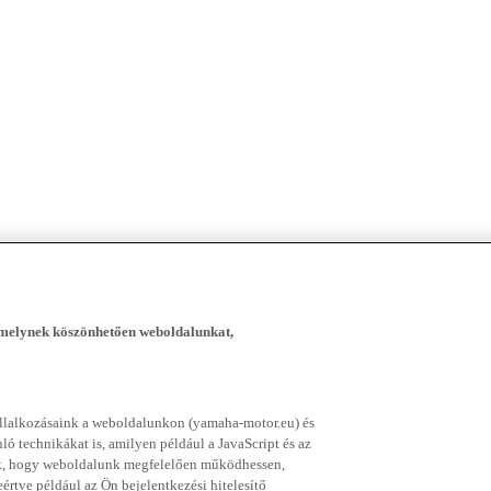
, melynek köszönhetően weboldalunkat,
vállalkozásaink a weboldalunkon (yamaha-motor.eu) és
ó technikákat is, amilyen például a JavaScript és az
nek, hogy weboldalunk megfelelően működhessen,
rtve például az Ön bejelentkezési hitelesítő