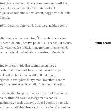
gítségével a felhasználókra vonatkozó statisztikákat
ok által meghatározott iránymutatásokkal
álják a weboldalunkat, valamint, hogy weboldalunk,
thassuk.
ő/hirdetési cookie-kat és közösségi média cookie-
ltatásainkkal kapcsolatos, Önre szabott, releváns
ek weboldalain (ideértve például a Facebookot és más
Sütik beáll
si viselkedése (például: megtekintett termékek és
 harmadik felek weboldalain tanúsított böngészési
 igény szerint videókat tekinthessen meg a
a weboldalunkon található tartalmakat könnyen
k külsős (értsd: harmadik félként eljáró)
sségimédia-szolgáltatók nyomon követhetik az Ön
jtött adatokat saját céljaikból felhasználhatják.
ének megfelelő ajánlatokat és hirdetéseket szeretne
övető/hirdetési és a közösségi média cookie-k
ogadni, vagy csak bizonyos típusú cookie-k (például:
ük, hogy az alábbiakban kattintson az ‘Az Ön cookie-