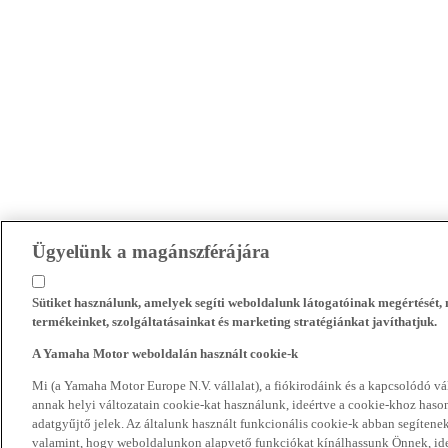
Ügyelünk a magánszférájára
Sütiket használunk, amelyek segíti weboldalunk látogatóinak megértését
termékeinket, szolgáltatásainkat és marketing stratégiánkat javíthatjuk.
A Yamaha Motor weboldalán használt cookie-k
Mi (a Yamaha Motor Europe N.V. vállalat), a fiókirodáink és a kapcsolódó 
annak helyi változatain cookie-kat használunk, ideértve a cookie-khoz hasonl
adatgyűjtő jelek. Az általunk használt funkcionális cookie-k abban segíte
valamint, hogy weboldalunkon alapvető funkciókat kínálhassunk Önnek, ideé