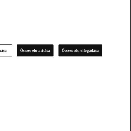
ítása
Összes elutasítása
Összes süti elfogadása