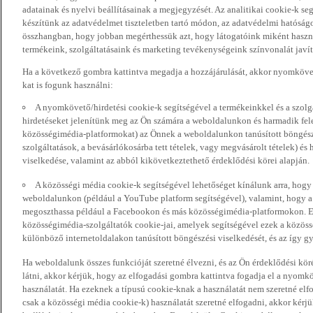
adatainak és nyelvi beállításainak a megjegyzését. Az analitikai cookie-k se
készítünk az adatvédelmet tiszteletben tartó módon, az adatvédelmi hatóság
összhangban, hogy jobban megérthessük azt, hogy látogatóink miként haszn
termékeink, szolgáltatásaink és marketing tevékenységeink színvonalát javí
Ha a következő gombra kattintva megadja a hozzájárulását, akkor nyomkövet
kat is fogunk használni:
A nyomkövető/hirdetési cookie-k segítségével a termékeinkkel és a szolgá
hirdetéseket jelenítünk meg az Ön számára a weboldalunkon és harmadik fel
közösségimédia-platformokat) az Önnek a weboldalunkon tanúsított böngészé
szolgáltatások, a bevásárlókosárba tett tételek, vagy megvásárolt tételek) és
viselkedése, valamint az abból kikövetkeztethető érdeklődési körei alapján.
A közösségi média cookie-k segítségével lehetőséget kínálunk arra, hogy
weboldalunkon (például a YouTube platform segítségével), valamint, hogy 
megoszthassa például a Facebookon és más közösségimédia-platformokon. Eze
közösségimédia-szolgáltatók cookie-jai, amelyek segítségével ezek a közö
különböző internetoldalakon tanúsított böngészési viselkedését, és az így gyű
Ha weboldalunk összes funkcióját szeretné élvezni, és az Ön érdeklődési kör
látni, akkor kérjük, hogy az elfogadási gombra kattintva fogadja el a nyomk
használatát. Ha ezeknek a típusú cookie-knak a használatát nem szeretné elf
csak a közösségi média cookie-k) használatát szeretné elfogadni, akkor kérj