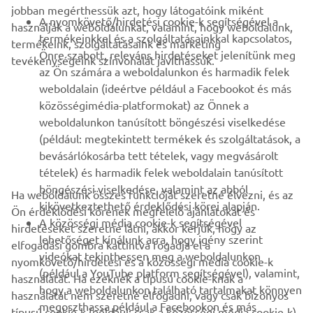
jobban megérthessük azt, hogy látogatóink miként
B2B
A nyomkövető/hirdetési cookie-k segítségével a
használják a weboldalunkat, valamint, hogy weboldalunk,
termékeinkkel és a szolgáltatásainkkal kapcsolatos,
termékeink, szolgáltatásaink és marketing
TÖBB YAMAHA
Önre szabott, releváns hirdetéseket jelenítünk meg
tevékenységeink színvonalát javíthassuk.
az Ön számára a weboldalunkon és harmadik felek
weboldalain (ideértve például a Facebookot és más
TÁMOGATÁS
közösségimédia-platformokat) az Önnek a
weboldalunkon tanúsított böngészési viselkedése
(például: megtekintett termékek és szolgáltatások, a
HÍRLEVÉL
bevásárlókosárba tett tételek, vagy megvásárolt
Legyél az elsők között, aki a legújabb ajánlatokról, különleges
tételek) és harmadik felek weboldalain tanúsított
eseményekről, újdonságokról stb. értesül.
böngészési viselkedése, valamint az abból
Ha weboldalunk összes funkcióját szeretné élvezni, és az
kikövetkeztethető érdeklődési körei alapján.
Ön érdeklődési körének megfelelő ajánlatokat és
A közösségi média cookie-k segítségével
hirdetéseket szeretne látni, akkor kérjük, hogy az
lehetőséget kínálunk arra, hogy igény szerint
elfogadási gombra kattintva fogadja el a
ELŐFIZETÉS
videókat tekinthessen meg a weboldalunkon
nyomkövető/hirdetési és a közösségi média cookie-k
(például a YouTube platform segítségével), valamint,
használatát. Ha ezeknek a típusú cookie-knak a
hogy a weboldalunkon található tartalmakat könnyen
Olvassa el Adatvédelmi szabályzatunkat, hogy megtudja, hogyan
használatát nem szeretné elfogadni, vagy csak bizonyos
megoszthassa például a Facebookon és más
kezeljük személyes adatait:
Adatvédelmi Szabályzat
típusú cookie-k (például: csak a közösségi média cookie-k)