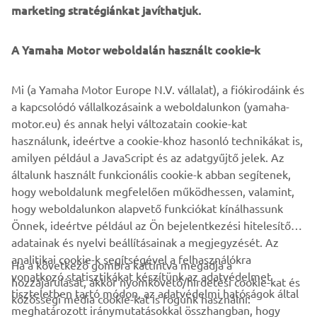
marketing stratégiánkat javíthatjuk.
A végcél eléréséhez választhatja az automatikus
megállást (SetPoint használatával vagy anélkül), és teljes
mértékben kézben tarthatja az irányítást a teljes navigáció
A Yamaha Motor weboldalán használt cookie-k
során a számos finom funkció használatával. A tapasztalt
és a kezdő hajósok számára is megnyugtató érzés, és
Mi (a Yamaha Motor Europe N.V. vállalat), a fiókirodáink és
lehetőséget ad arra, hogy többet foglalkozhassanak a
a kapcsolódó vállalkozásaink a weboldalunkon (yamaha-
környezetükkel. Minden funkció közvetlenül vezérelhető
motor.eu) és annak helyi változatain cookie-kat
a kiválasztott Garmin diagram plottereken keresztül.
használunk, ideértve a cookie-khoz hasonló technikákat is,
amilyen például a JavaScript és az adatgyűjtő jelek. Az
általunk használt funkcionális cookie-k abban segítenek,
hogy weboldalunk megfelelően működhessen, valamint,
KÖVETK
hogy weboldalunkon alapvető funkciókat kínálhassunk
1
/
5
Önnek, ideértve például az Ön bejelentkezési hitelesítő
adatainak és nyelvi beállításainak a megjegyzését. Az
analitikai cookie-k segítségével a felhasználókra
Ha a következő gombra kattintva megadja a
vonatkozó statisztikákat készítünk az adatvédelmet
hozzájárulását, akkor nyomkövető/hirdetési cookie-kat és
VÁLLALATI
tiszteletben tartó módon, az adatvédelmi hatóságok által
közösségi média cookie-kat is fogunk használni:
meghatározott iránymutatásokkal összhangban, hogy