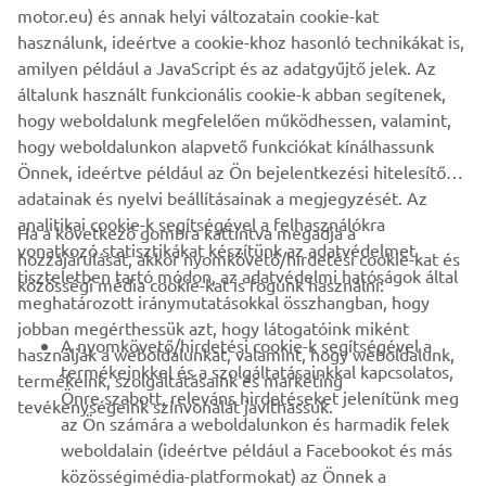
motor.eu) és annak helyi változatain cookie-kat
Brand new integrated electric propulsion unit and
használunk, ideértve a cookie-khoz hasonló technikákat is,
steering control system, featuring the brand’s
amilyen például a JavaScript és az adatgyűjtő jelek. Az
signature engineering excellence and innovation.
általunk használt funkcionális cookie-k abban segítenek,
hogy weboldalunk megfelelően működhessen, valamint,
hogy weboldalunkon alapvető funkciókat kínálhassunk
DISCOVER MORE
Önnek, ideértve például az Ön bejelentkezési hitelesítő
adatainak és nyelvi beállításainak a megjegyzését. Az
analitikai cookie-k segítségével a felhasználókra
Ha a következő gombra kattintva megadja a
vonatkozó statisztikákat készítünk az adatvédelmet
hozzájárulását, akkor nyomkövető/hirdetési cookie-kat és
VÁLLALATI
tiszteletben tartó módon, az adatvédelmi hatóságok által
közösségi média cookie-kat is fogunk használni:
meghatározott iránymutatásokkal összhangban, hogy
B2B
jobban megérthessük azt, hogy látogatóink miként
A nyomkövető/hirdetési cookie-k segítségével a
használják a weboldalunkat, valamint, hogy weboldalunk,
termékeinkkel és a szolgáltatásainkkal kapcsolatos,
termékeink, szolgáltatásaink és marketing
TÖBB YAMAHA
Önre szabott, releváns hirdetéseket jelenítünk meg
tevékenységeink színvonalát javíthassuk.
az Ön számára a weboldalunkon és harmadik felek
weboldalain (ideértve például a Facebookot és más
TÁMOGATÁS
közösségimédia-platformokat) az Önnek a