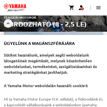
TENGERI MOTOROK
HORDOZHATÓ (6 - 2,5 LE)
HORDOZHATÓ (6 - 2,5 LE)
ÜGYELÜNK A MAGÁNSZFÉRÁJÁRA
Sütiket használunk, amelyek segíti weboldalunk
látogatóinak megértését, melynek köszönhetően
weboldalunkat, termékeinket, szolgáltatásainkat és
marketing stratégiánkat javíthatjuk.
A Yamaha Motor weboldalán használt cookie-k
Mi (a Yamaha Motor Europe N.V. vállalat), a fiókirodáink és
HARMO 1.0
a kapcsolódó vállalkozásaink a weboldalunkon (yamaha-