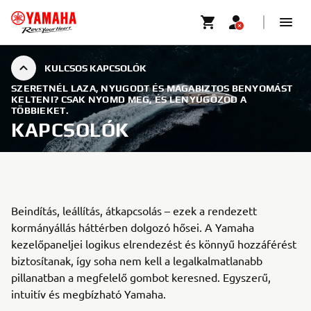
KULCSOS KAPCSOLÓK
SZERETNÉL LAZA, NYUGODT ÉS MAGABIZTOS BENYOMÁST
KELTENI? CSAK NYOMD MEG, ÉS LENYŰGÖZÖD A
TÖBBIEKET.
KAPCSOLÓK
Beindítás, leállítás, átkapcsolás – ezek a rendezett
kormányállás háttérben dolgozó hősei. A Yamaha
kezelőpaneljei logikus elrendezést és könnyű hozzáférést
biztosítanak, így soha nem kell a legalkalmatlanabb
pillanatban a megfelelő gombot keresned. Egyszerű,
intuitív és megbízható Yamaha.