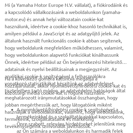
Mi (a Yamaha Motor Europe N.V. vállalat), a fiókirodáink és
külső motor vezérlőegységét, így csak a jogos személy
a kapcsolódó vállalkozásaink a weboldalunkon (yamaha-
indíthatja be a motort.
motor.eu) és annak helyi változatain cookie-kat
használunk, ideértve a cookie-khoz hasonló technikákat is,
amilyen például a JavaScript és az adatgyűjtő jelek. Az
általunk használt funkcionális cookie-k abban segítenek,
TALÁLD MEG A LEGKÖZELEBBI KERESKEDŐT
hogy weboldalunk megfelelően működhessen, valamint,
hogy weboldalunkon alapvető funkciókat kínálhassunk
Önnek, ideértve például az Ön bejelentkezési hitelesítő
adatainak és nyelvi beállításainak a megjegyzését. Az
analitikai cookie-k segítségével a felhasználókra
Ha a következő gombra kattintva megadja a
vonatkozó statisztikákat készítünk az adatvédelmet
hozzájárulását, akkor nyomkövető/hirdetési cookie-kat és
VÁLLALATI
tiszteletben tartó módon, az adatvédelmi hatóságok által
közösségi média cookie-kat is fogunk használni:
meghatározott iránymutatásokkal összhangban, hogy
jobban megérthessük azt, hogy látogatóink miként
B2B
A nyomkövető/hirdetési cookie-k segítségével a
használják a weboldalunkat, valamint, hogy weboldalunk,
termékeinkkel és a szolgáltatásainkkal kapcsolatos,
termékeink, szolgáltatásaink és marketing
TÖBB YAMAHA
Önre szabott, releváns hirdetéseket jelenítünk meg
tevékenységeink színvonalát javíthassuk.
az Ön számára a weboldalunkon és harmadik felek