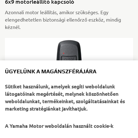
6x9 motorleállító kapcsoló
Azonnali motor leállítás, amikor szükséges. Egy
elengedhetetlen biztonsági ellenőrző eszköz, mindig
kéznél.
ÜGYELÜNK A MAGÁNSZFÉRÁJÁRA
Sütiket használunk, amelyek segíti weboldalunk
látogatóinak megértését, melynek köszönhetően
weboldalunkat, termékeinket, szolgáltatásainkat és
marketing stratégiánkat javíthatjuk.
6X9 kulcstartó
A Yamaha Motor weboldalán használt cookie-k
Ha leejtik, lebeg; amikor pedig szükség van rá, rögzül. Ez a
felúszó kulcstartó egy vevőkészülékkel párosítva védi a