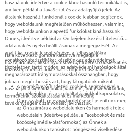
használunk, ideértve a cookie-khoz hasonló technikákat is,
amilyen például a JavaScript és az adatgyűjtő jelek. Az
TÖBB YAMAHA
általunk használt funkcionális cookie-k abban segítenek,
hogy weboldalunk megfelelően működhessen, valamint,
TÁMOGATÁS
hogy weboldalunkon alapvető funkciókat kínálhassunk
Önnek, ideértve például az Ön bejelentkezési hitelesítő
adatainak és nyelvi beállításainak a megjegyzését. Az
HÍRLEVÉL
analitikai cookie-k segítségével a felhasználókra
Ha a következő gombra kattintva megadja a
vonatkozó statisztikákat készítünk az adatvédelmet
hozzájárulását, akkor nyomkövető/hirdetési cookie-kat és
Legyél az elsők között, aki a legújabb ajánlatokról, különleges
tiszteletben tartó módon, az adatvédelmi hatóságok által
közösségi média cookie-kat is fogunk használni:
eseményekről, újdonságokról stb. értesül.
meghatározott iránymutatásokkal összhangban, hogy
jobban megérthessük azt, hogy látogatóink miként
A nyomkövető/hirdetési cookie-k segítségével a
használják a weboldalunkat, valamint, hogy weboldalunk,
termékeinkkel és a szolgáltatásainkkal kapcsolatos,
termékeink, szolgáltatásaink és marketing
ELŐFIZETÉS
Önre szabott, releváns hirdetéseket jelenítünk meg
tevékenységeink színvonalát javíthassuk.
az Ön számára a weboldalunkon és harmadik felek
weboldalain (ideértve például a Facebookot és más
Olvassa el Adatvédelmi szabályzatunkat, hogy megtudja, hogyan
közösségimédia-platformokat) az Önnek a
kezeljük személyes adatait:
Adatvédelmi Szabályzat
weboldalunkon tanúsított böngészési viselkedése