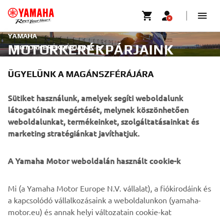
YAMAHA
MOTORKERÉKPÁRJAINK
MOTORKERÉKPÁRJAINK
ÜGYELÜNK A MAGÁNSZFÉRÁJÁRA
Fedezze fel motorkerékpárjainkat.
Sütiket használunk, amelyek segíti weboldalunk
látogatóinak megértését, melynek köszönhetően
TUDJ MEG TÖBBET!
weboldalunkat, termékeinket, szolgáltatásainkat és
marketing stratégiánkat javíthatjuk.
Profi lovas haladó készséggel, zárt területen ábrázolva.
A Yamaha Motor weboldalán használt cookie-k
VÁLLALATI
Mi (a Yamaha Motor Europe N.V. vállalat), a fiókirodáink és
a kapcsolódó vállalkozásaink a weboldalunkon (yamaha-
motor.eu) és annak helyi változatain cookie-kat
B2B