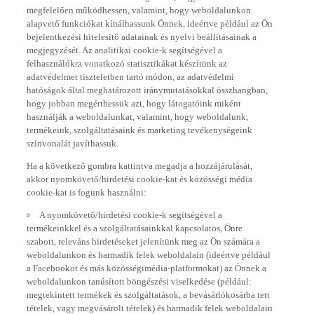
megfelelően működhessen, valamint, hogy weboldalunkon
alapvető funkciókat kínálhassunk Önnek, ideértve például az Ön
bejelentkezési hitelesítő adatainak és nyelvi beállításainak a
megjegyzését. Az analitikai cookie-k segítségével a
felhasználókra vonatkozó statisztikákat készítünk az
adatvédelmet tiszteletben tartó módon, az adatvédelmi
hatóságok által meghatározott iránymutatásokkal összhangban,
hogy jobban megérthessük azt, hogy látogatóink miként
használják a weboldalunkat, valamint, hogy weboldalunk,
termékeink, szolgáltatásaink és marketing tevékenységeink
színvonalát javíthassuk.
Ha a következő gombra kattintva megadja a hozzájárulását,
akkor nyomkövető/hirdetési cookie-kat és közösségi média
cookie-kat is fogunk használni:
A nyomkövető/hirdetési cookie-k segítségével a
termékeinkkel és a szolgáltatásainkkal kapcsolatos, Önre
szabott, releváns hirdetéseket jelenítünk meg az Ön számára a
weboldalunkon és harmadik felek weboldalain (ideértve például
a Facebookot és más közösségimédia-platformokat) az Önnek a
weboldalunkon tanúsított böngészési viselkedése (például:
megtekintett termékek és szolgáltatások, a bevásárlókosárba tett
tételek, vagy megvásárolt tételek) és harmadik felek weboldalain
tanúsított böngészési viselkedése, valamint az abból