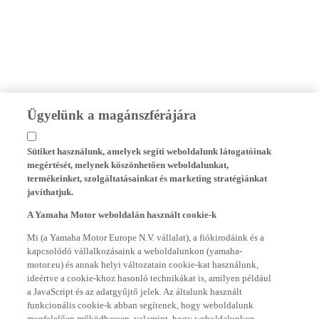
Ügyelünk a magánszférájára
Sütiket használunk, amelyek segíti weboldalunk látogatóinak
megértését, melynek köszönhetően weboldalunkat,
termékeinket, szolgáltatásainkat és marketing stratégiánkat
javíthatjuk.
A Yamaha Motor weboldalán használt cookie-k
Mi (a Yamaha Motor Europe N.V. vállalat), a fiókirodáink és a
kapcsolódó vállalkozásaink a weboldalunkon (yamaha-
motor.eu) és annak helyi változatain cookie-kat használunk,
ideértve a cookie-khoz hasonló technikákat is, amilyen például
a JavaScript és az adatgyűjtő jelek. Az általunk használt
funkcionális cookie-k abban segítenek, hogy weboldalunk
megfelelően működhessen, valamint, hogy weboldalunkon