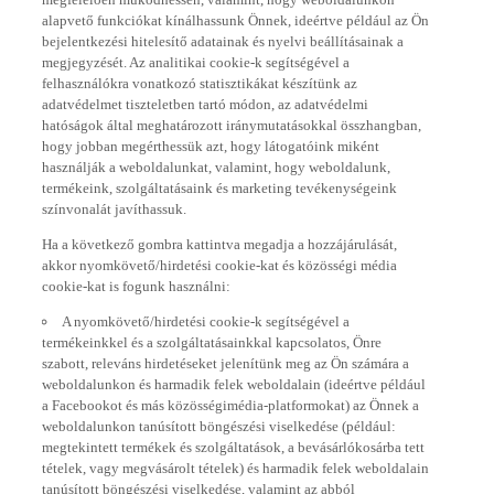
alapvető funkciókat kínálhassunk Önnek, ideértve például az Ön
bejelentkezési hitelesítő adatainak és nyelvi beállításainak a
megjegyzését. Az analitikai cookie-k segítségével a
felhasználókra vonatkozó statisztikákat készítünk az
adatvédelmet tiszteletben tartó módon, az adatvédelmi
hatóságok által meghatározott iránymutatásokkal összhangban,
hogy jobban megérthessük azt, hogy látogatóink miként
használják a weboldalunkat, valamint, hogy weboldalunk,
termékeink, szolgáltatásaink és marketing tevékenységeink
színvonalát javíthassuk.
Ha a következő gombra kattintva megadja a hozzájárulását,
akkor nyomkövető/hirdetési cookie-kat és közösségi média
cookie-kat is fogunk használni:
A nyomkövető/hirdetési cookie-k segítségével a
termékeinkkel és a szolgáltatásainkkal kapcsolatos, Önre
szabott, releváns hirdetéseket jelenítünk meg az Ön számára a
weboldalunkon és harmadik felek weboldalain (ideértve például
a Facebookot és más közösségimédia-platformokat) az Önnek a
weboldalunkon tanúsított böngészési viselkedése (például:
megtekintett termékek és szolgáltatások, a bevásárlókosárba tett
tételek, vagy megvásárolt tételek) és harmadik felek weboldalain
tanúsított böngészési viselkedése, valamint az abból