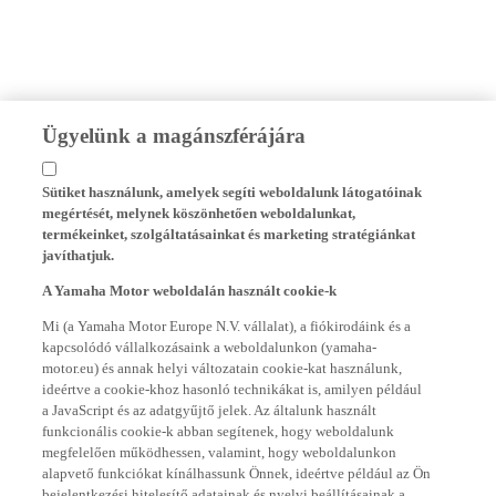
Ügyelünk a magánszférájára
Sütiket használunk, amelyek segíti weboldalunk látogatóinak
megértését, melynek köszönhetően weboldalunkat,
termékeinket, szolgáltatásainkat és marketing stratégiánkat
javíthatjuk.
A Yamaha Motor weboldalán használt cookie-k
Mi (a Yamaha Motor Europe N.V. vállalat), a fiókirodáink és a
kapcsolódó vállalkozásaink a weboldalunkon (yamaha-
motor.eu) és annak helyi változatain cookie-kat használunk,
ideértve a cookie-khoz hasonló technikákat is, amilyen például
a JavaScript és az adatgyűjtő jelek. Az általunk használt
funkcionális cookie-k abban segítenek, hogy weboldalunk
megfelelően működhessen, valamint, hogy weboldalunkon
alapvető funkciókat kínálhassunk Önnek, ideértve például az Ön
bejelentkezési hitelesítő adatainak és nyelvi beállításainak a