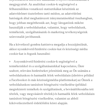
megjegyzését. Az analitikai cookie-k segítségével a
felhasználókra vonatkozó statisztikákat készítünk az
adatvédelmet tiszteletben tartó módon, az adatvédelmi
hatóságok által meghatározott iránymutatásokkal összhangban,
hogy jobban megérthessük azt, hogy látogatóink miként
használják a weboldalunkat, valamint, hogy weboldalunk,
termékeink, szolgáltatásaink és marketing tevékenységeink
színvonalát javíthassuk.
Ha a következő gombra kattintva megadja a hozzájárulását,
akkor nyomkövető/hirdetési cookie-kat és közösségi média
cookie-kat is fogunk használni:
A nyomkövető/hirdetési cookie-k segítségével a
termékeinkkel és a szolgáltatásainkkal kapcsolatos, Önre
szabott, releváns hirdetéseket jelenítünk meg az Ön számára a
weboldalunkon és harmadik felek weboldalain (ideértve például
a Facebookot és más közösségimédia-platformokat) az Önnek a
weboldalunkon tanúsított böngészési viselkedése (például:
megtekintett termékek és szolgáltatások, a bevásárlókosárba tett
tételek, vagy megvásárolt tételek) és harmadik felek weboldalain
tanúsított böngészési viselkedése, valamint az abból
kikövetkeztethető érdeklődési körei alapján.