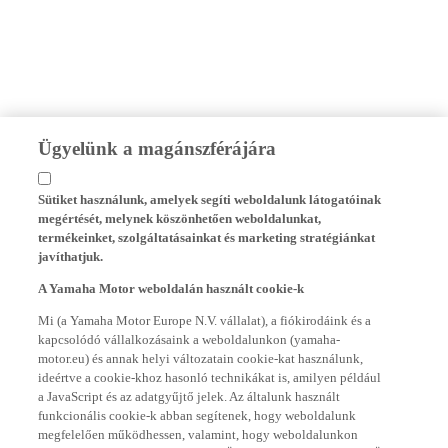
Ügyelünk a magánszférájára
Sütiket használunk, amelyek segíti weboldalunk látogatóinak
megértését, melynek köszönhetően weboldalunkat,
termékeinket, szolgáltatásainkat és marketing stratégiánkat
javíthatjuk.
A Yamaha Motor weboldalán használt cookie-k
Mi (a Yamaha Motor Europe N.V. vállalat), a fiókirodáink és a
kapcsolódó vállalkozásaink a weboldalunkon (yamaha-
motor.eu) és annak helyi változatain cookie-kat használunk,
ideértve a cookie-khoz hasonló technikákat is, amilyen például
a JavaScript és az adatgyűjtő jelek. Az általunk használt
funkcionális cookie-k abban segítenek, hogy weboldalunk
megfelelően működhessen, valamint, hogy weboldalunkon
alapvető funkciókat kínálhassunk Önnek, ideértve például az Ön