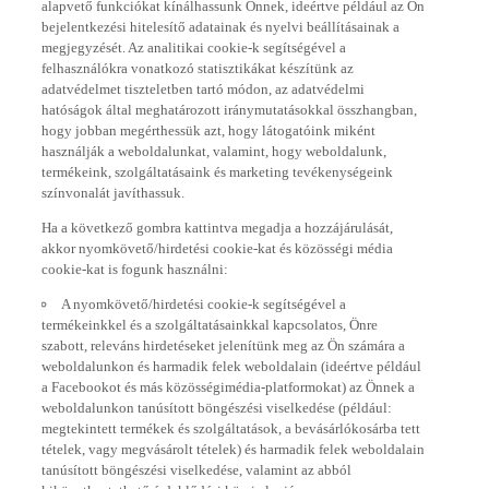
bejelentkezési hitelesítő adatainak és nyelvi beállításainak a
megjegyzését. Az analitikai cookie-k segítségével a
felhasználókra vonatkozó statisztikákat készítünk az
adatvédelmet tiszteletben tartó módon, az adatvédelmi
hatóságok által meghatározott iránymutatásokkal összhangban,
hogy jobban megérthessük azt, hogy látogatóink miként
használják a weboldalunkat, valamint, hogy weboldalunk,
termékeink, szolgáltatásaink és marketing tevékenységeink
színvonalát javíthassuk.
Ha a következő gombra kattintva megadja a hozzájárulását,
akkor nyomkövető/hirdetési cookie-kat és közösségi média
cookie-kat is fogunk használni:
A nyomkövető/hirdetési cookie-k segítségével a
termékeinkkel és a szolgáltatásainkkal kapcsolatos, Önre
szabott, releváns hirdetéseket jelenítünk meg az Ön számára a
weboldalunkon és harmadik felek weboldalain (ideértve például
a Facebookot és más közösségimédia-platformokat) az Önnek a
weboldalunkon tanúsított böngészési viselkedése (például:
megtekintett termékek és szolgáltatások, a bevásárlókosárba tett
tételek, vagy megvásárolt tételek) és harmadik felek weboldalain
tanúsított böngészési viselkedése, valamint az abból
kikövetkeztethető érdeklődési körei alapján.