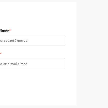
éknév