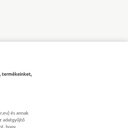
, termékeinket,
HÍRLEVÉL
r.eu) és annak
az adatgyűjtő
Legyél az elsők között, aki a legújabb ajánlatokról, különleges
nt, hogy
eseményekről, újdonságokról stb. értesül.