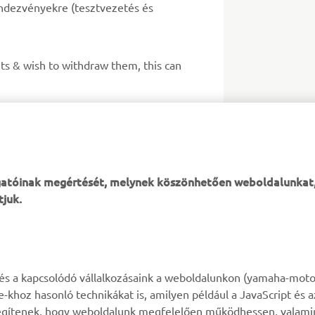
endezvényekre (tesztvezetés és
ts & wish to withdraw them, this can
mi irányelveket.
ogatóinak megértését, melynek köszönhetően weboldalunkat
tjuk.
TÖBB YAMAHA
TÁMOGATÁS
k és a kapcsolódó vállalkozásaink a weboldalunkon (yamaha-moto
ie-khoz hasonló technikákat is, amilyen például a JavaScript és 
MyYamaha
Alkatrész katalógus
n segítenek, hogy weboldalunk megfelelően működhessen, valami