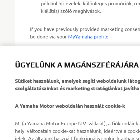
például hírlevelek, különleges promóciók, r
kiállítás) szóló meghívások.
If you have previously provided marketing consen
be done via your
MyYamaha profile
Folytatva megerősíti, hogy elolvasta az adatvédel
ÜGYELÜNK A MAGÁNSZFÉRÁJÁRA
Sütiket használunk, amelyek segíti weboldalunk lát
KÉRJ PRÓBAUTAT
szolgáltatásainkat és marketing stratégiánkat javítha
A Yamaha Motor weboldalán használt cookie-k
VÁLLALATI
B2B
Mi (a Yamaha Motor Europe N.V. vállalat), a fiókirodáin
helyi változatain cookie-kat használunk, ideértve a cook
Rólunk
eBike rendszerek
jelek. Az általunk használt funkcionális cookie-k abba