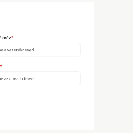
éknév