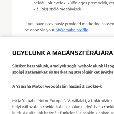
például hírlevelek, különleges promóciók, r
kiállítás) szóló meghívások.
If you have previously provided marketing consen
be done via your
MyYamaha profile
Folytatva megerősíti, hogy elolvasta az adatvédel
ÜGYELÜNK A MAGÁNSZFÉRÁJÁRA
Sütiket használunk, amelyek segíti weboldalunk lát
KÉRJ PRÓBAUTAT
szolgáltatásainkat és marketing stratégiánkat javítha
A Yamaha Motor weboldalán használt cookie-k
VÁLLALATI
B2B
Mi (a Yamaha Motor Europe N.V. vállalat), a fiókirodáin
helyi változatain cookie-kat használunk, ideértve a cook
Rólunk
eBike rendszerek
jelek. Az általunk használt funkcionális cookie-k abba