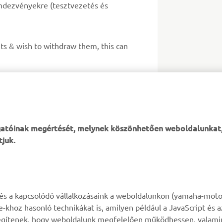
endezvényekre (tesztvezetés és
ts & wish to withdraw them, this can
mi irányelveket.
ogatóinak megértését, melynek köszönhetően weboldalunkat
tjuk.
TÖBB YAMAHA
TÁMOGATÁS
k és a kapcsolódó vállalkozásaink a weboldalunkon (yamaha-moto
ie-khoz hasonló technikákat is, amilyen például a JavaScript és 
MyYamaha
Alkatrész katalógus
n segítenek, hogy weboldalunk megfelelően működhessen, valami