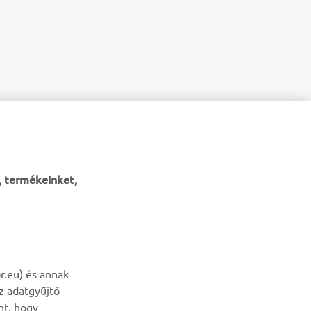
, termékeinket,
HÍRLEVÉL
r.eu) és annak
az adatgyűjtő
Legyél az elsők között, aki a legújabb ajánlatokról, különleges
nt, hogy
eseményekről, újdonságokról stb. értesül.