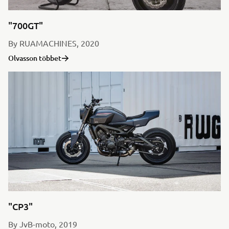
"700GT"
By RUAMACHINES, 2020
Olvasson többet
"CP3"
By JvB-moto, 2019