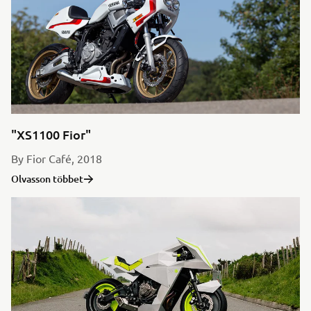
"XS1100 Fior"
By Fior Café, 2018
Olvasson többet