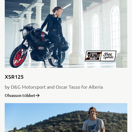
XSR125
by D&G Motorsport and Oscar Tasso for Alteria
Olvasson többet