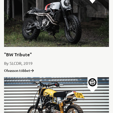
"BW Tribute"
By SLCDR, 2019
Olvasson többet