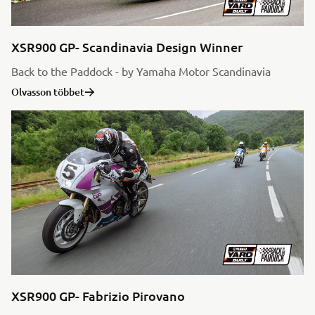
XSR900 GP- Scandinavia Design Winner
Back to the Paddock - by Yamaha Motor Scandinavia
Olvasson többet
XSR900 GP- Fabrizio Pirovano