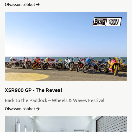
Olvasson többet
XSR900 GP - The Reveal
Back to the Paddock – Wheels & Waves Festival
Olvasson többet