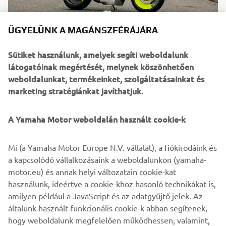
ÜGYELÜNK A MAGÁNSZFÉRÁJÁRA
"The Outrun"
Sütiket használunk, amelyek segíti weboldalunk
látogatóinak megértését, melynek köszönhetően
By Ton Up Garage, 2018
weboldalunkat, termékeinket, szolgáltatásainkat és
Olvasson többet
marketing stratégiánkat javíthatjuk.
A Yamaha Motor weboldalán használt cookie-k
Mi (a Yamaha Motor Europe N.V. vállalat), a fiókirodáink és
a kapcsolódó vállalkozásaink a weboldalunkon (yamaha-
motor.eu) és annak helyi változatain cookie-kat
használunk, ideértve a cookie-khoz hasonló technikákat is,
amilyen például a JavaScript és az adatgyűjtő jelek. Az
általunk használt funkcionális cookie-k abban segítenek,
hogy weboldalunk megfelelően működhessen, valamint,