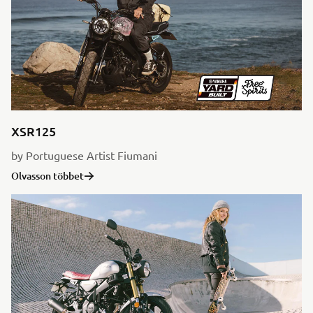
XSR125
by Portuguese Artist Fiumani
Olvasson többet