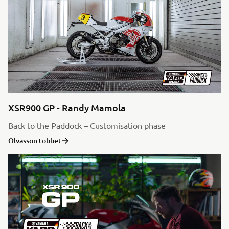
XSR900 GP - Randy Mamola
Back to the Paddock – Customisation phase
Olvasson többet