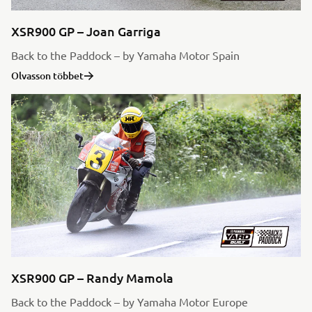
XSR900 GP – Joan Garriga
Back to the Paddock – by Yamaha Motor Spain
Olvasson többet
XSR900 GP – Randy Mamola
Back to the Paddock – by Yamaha Motor Europe