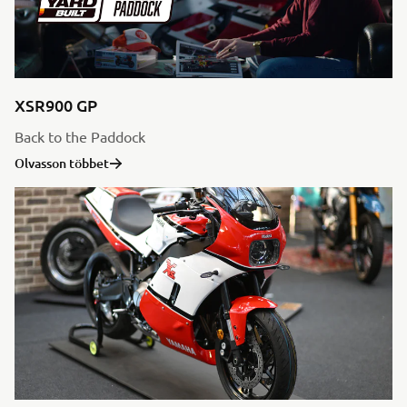
XSR900 GP
Back to the Paddock
Olvasson többet