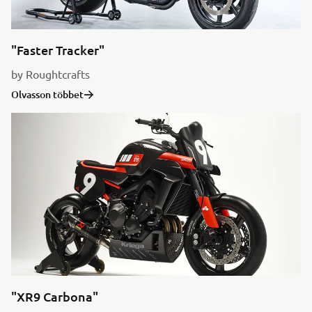
"Faster Tracker"
by Roughtcrafts
Olvasson többet
"XR9 Carbona"