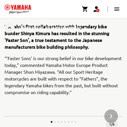
Yamaha’s first collaboration with legendary bike
‘FASTER SON’ BY SHINYA KIMURA
builder Shinya Kimura has resulted in the stunning
‘Faster Son’, a true testament to the Japanese
manufacturers bike building philosophy.
“’Faster Sons’ is our strong belief in our bike development
today,” commented Yamaha Motor Europe Product
Manager Shun Miyazawa. “All our Sport Heritage
motorcycles are built with respect to “Fathers”, the
legendary Yamaha bikes from the past, but built without
compromise on riding capability.”
KÖVETK
1
/
8