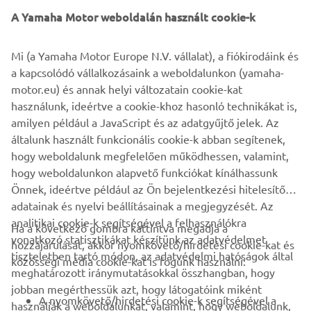
A Yamaha Motor weboldalán használt cookie-k
“Any reservations that I initially thought I might have
became unfounded because it was a timeless design but
Mi (a Yamaha Motor Europe N.V. vállalat), a fiókirodáink és
incorporating the best functions. Whether you build with a
a kapcsolódó vállalkozásaink a weboldalunkon (yamaha-
vintage engine or a modern one, the two have something
motor.eu) és annak helyi változatain cookie-kat
in common; simply functionality taking shape, and I
használunk, ideértve a cookie-khoz hasonló technikákat is,
believe I was able to create the bike that has a flow that
amilyen például a JavaScript és az adatgyűjtő jelek. Az
merges heritage and vintage style with modern
általunk használt funkcionális cookie-k abban segítenek,
technology that promises a beautiful riding experience.”
hogy weboldalunk megfelelően működhessen, valamint,
hogy weboldalunkon alapvető funkciókat kínálhassunk
Önnek, ideértve például az Ön bejelentkezési hitelesítő
adatainak és nyelvi beállításainak a megjegyzését. Az
analitikai cookie-k segítségével a felhasználókra
Ha a következő gombra kattintva megadja a
vonatkozó statisztikákat készítünk az adatvédelmet
hozzájárulását, akkor nyomkövető/hirdetési cookie-kat és
VÁLLALATI
tiszteletben tartó módon, az adatvédelmi hatóságok által
közösségi média cookie-kat is fogunk használni:
meghatározott iránymutatásokkal összhangban, hogy
jobban megérthessük azt, hogy látogatóink miként
B2B
A nyomkövető/hirdetési cookie-k segítségével a
használják a weboldalunkat, valamint, hogy weboldalunk,