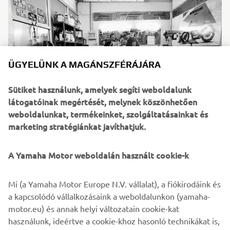
ÜGYELÜNK A MAGÁNSZFÉRÁJÁRA
Sütiket használunk, amelyek segíti weboldalunk
látogatóinak megértését, melynek köszönhetően
weboldalunkat, termékeinket, szolgáltatásainkat és
marketing stratégiánkat javíthatjuk.
A Yamaha Motor weboldalán használt cookie-k
The single cylinder engine of the SR400 was left
untouched but its performance has been bumped up due
Mi (a Yamaha Motor Europe N.V. vállalat), a fiókirodáink és
to the increased air intake and the new exhaust system,
a kapcsolódó vállalkozásaink a weboldalunkon (yamaha-
also built from scratch in stainless steel aluminum.
motor.eu) és annak helyi változatain cookie-kat
The bicolor paintjob, which is red on one side and yellow
használunk, ideértve a cookie-khoz hasonló technikákat is,
on the other, with a few touches of black and white,