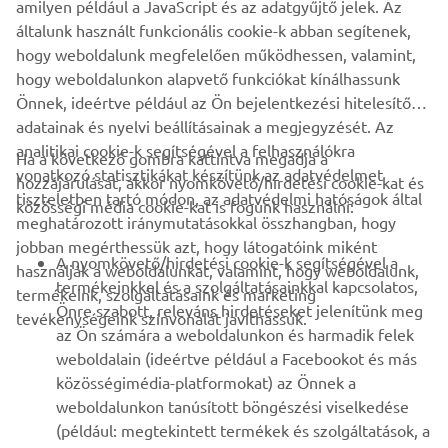
amilyen például a JavaScript és az adatgyűjtő jelek. Az
manages to express the different corporate identities of
általunk használt funkcionális cookie-k abban segítenek,
the companies that took part in this elaborate project.
hogy weboldalunk megfelelően működhessen, valamint,
hogy weboldalunkon alapvető funkciókat kínálhassunk
Önnek, ideértve például az Ön bejelentkezési hitelesítő
adatainak és nyelvi beállításainak a megjegyzését. Az
analitikai cookie-k segítségével a felhasználókra
Ha a következő gombra kattintva megadja a
vonatkozó statisztikákat készítünk az adatvédelmet
hozzájárulását, akkor nyomkövető/hirdetési cookie-kat és
VÁLLALATI
tiszteletben tartó módon, az adatvédelmi hatóságok által
közösségi média cookie-kat is fogunk használni:
meghatározott iránymutatásokkal összhangban, hogy
jobban megérthessük azt, hogy látogatóink miként
B2B
A nyomkövető/hirdetési cookie-k segítségével a
használják a weboldalunkat, valamint, hogy weboldalunk,
termékeinkkel és a szolgáltatásainkkal kapcsolatos,
termékeink, szolgáltatásaink és marketing
TÖBB YAMAHA
Önre szabott, releváns hirdetéseket jelenítünk meg
tevékenységeink színvonalát javíthassuk.
az Ön számára a weboldalunkon és harmadik felek
weboldalain (ideértve például a Facebookot és más
TÁMOGATÁS
közösségimédia-platformokat) az Önnek a
weboldalunkon tanúsított böngészési viselkedése
(például: megtekintett termékek és szolgáltatások, a
HÍRLEVÉL