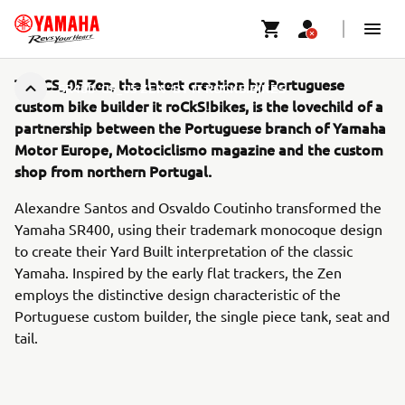
The CS_05 Zen, the latest creation by Portuguese
SR400 ‘CS_05 ZEN’ BY IT ROCKS!BIKES
custom bike builder it roCkS!bikes, is the lovechild of a
partnership between the Portuguese branch of Yamaha
Motor Europe, Motociclismo magazine and the custom
shop from northern Portugal.
Alexandre Santos and Osvaldo Coutinho transformed the
Yamaha SR400, using their trademark monocoque design
to create their Yard Built interpretation of the classic
Yamaha. Inspired by the early flat trackers, the Zen
employs the distinctive design characteristic of the
Portuguese custom builder, the single piece tank, seat and
tail.