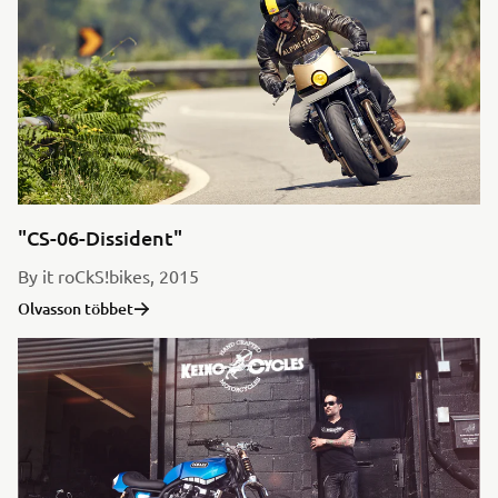
"CS-06-Dissident"
By it roCkS!bikes, 2015
Olvasson többet