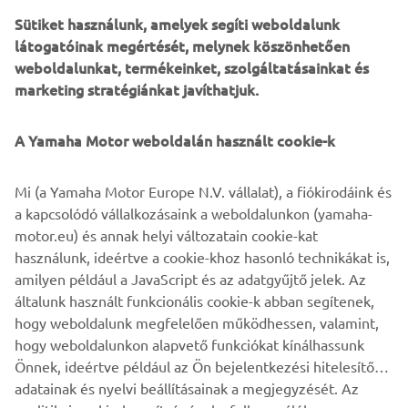
Sütiket használunk, amelyek segíti weboldalunk
látogatóinak megértését, melynek köszönhetően
weboldalunkat, termékeinket, szolgáltatásainkat és
marketing stratégiánkat javíthatjuk.
A Yamaha Motor weboldalán használt cookie-k
Mi (a Yamaha Motor Europe N.V. vállalat), a fiókirodáink és
a kapcsolódó vállalkozásaink a weboldalunkon (yamaha-
motor.eu) és annak helyi változatain cookie-kat
használunk, ideértve a cookie-khoz hasonló technikákat is,
"Project X"
amilyen például a JavaScript és az adatgyűjtő jelek. Az
By Deus Ex Machina, 2014
általunk használt funkcionális cookie-k abban segítenek,
Olvasson többet
hogy weboldalunk megfelelően működhessen, valamint,
hogy weboldalunkon alapvető funkciókat kínálhassunk
Önnek, ideértve például az Ön bejelentkezési hitelesítő
adatainak és nyelvi beállításainak a megjegyzését. Az