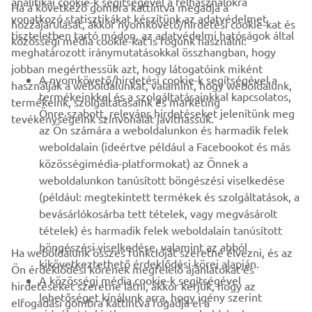
analitikai cookie-k segítségével a felhasználókra
Ha a következő gombra kattintva megadja a
vonatkozó statisztikákat készítünk az adatvédelmet
hozzájárulását, akkor nyomkövető/hirdetési cookie-kat és
VÁLLALATI
tiszteletben tartó módon, az adatvédelmi hatóságok által
közösségi média cookie-kat is fogunk használni:
meghatározott iránymutatásokkal összhangban, hogy
jobban megérthessük azt, hogy látogatóink miként
B2B
A nyomkövető/hirdetési cookie-k segítségével a
használják a weboldalunkat, valamint, hogy weboldalunk,
termékeinkkel és a szolgáltatásainkkal kapcsolatos,
termékeink, szolgáltatásaink és marketing
TÖBB YAMAHA
Önre szabott, releváns hirdetéseket jelenítünk meg
tevékenységeink színvonalát javíthassuk.
az Ön számára a weboldalunkon és harmadik felek
weboldalain (ideértve például a Facebookot és más
TÁMOGATÁS
közösségimédia-platformokat) az Önnek a
weboldalunkon tanúsított böngészési viselkedése
(például: megtekintett termékek és szolgáltatások, a
HÍRLEVÉL
bevásárlókosárba tett tételek, vagy megvásárolt
Legyél az elsők között, aki a legújabb ajánlatokról, különleges
tételek) és harmadik felek weboldalain tanúsított
eseményekről, újdonságokról stb. értesül.
böngészési viselkedése, valamint az abból
Ha weboldalunk összes funkcióját szeretné élvezni, és az
kikövetkeztethető érdeklődési körei alapján.
Ön érdeklődési körének megfelelő ajánlatokat és
A közösségi média cookie-k segítségével
hirdetéseket szeretne látni, akkor kérjük, hogy az
lehetőséget kínálunk arra, hogy igény szerint
elfogadási gombra kattintva fogadja el a
ELŐFIZETÉS