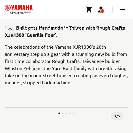
Yard Built gets Handmade in Taiwan with Rough Crafts
XJR1300 ‘GUERILLA FOUR’ BY ROUGH CRAFTS
XJR1300 ‘Guerilla Four’.
The celebrations of the Yamaha XJR1300’s 20th
anniversary step up a gear with a stunning new build from
first time collaborator Rough Crafts. Taiwanese builder
Winston Yeh joins the Yard Built family with breath taking
take on the iconic street bruiser, creating an even tougher,
meaner, stripped back machine.
1
/
5