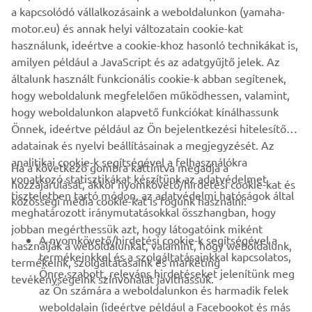
a kapcsolódó vállalkozásaink a weboldalunkon (yamaha-
section create a stunning slimmer line and the custom fuel
motor.eu) és annak helyi változatain cookie-kat
cap finishes it off perfectly.
használunk, ideértve a cookie-khoz hasonló technikákat is,
A selection of parts from the ‘Guerilla Four’ will be
amilyen például a JavaScript és az adatgyűjtő jelek. Az
available for XJR owners who want to personalize their
általunk használt funkcionális cookie-k abban segítenek,
own machines.
hogy weboldalunk megfelelően működhessen, valamint,
hogy weboldalunkon alapvető funkciókat kínálhassunk
Önnek, ideértve például az Ön bejelentkezési hitelesítő
adatainak és nyelvi beállításainak a megjegyzését. Az
analitikai cookie-k segítségével a felhasználókra
Ha a következő gombra kattintva megadja a
vonatkozó statisztikákat készítünk az adatvédelmet
hozzájárulását, akkor nyomkövető/hirdetési cookie-kat és
VÁLLALATI
tiszteletben tartó módon, az adatvédelmi hatóságok által
közösségi média cookie-kat is fogunk használni:
meghatározott iránymutatásokkal összhangban, hogy
jobban megérthessük azt, hogy látogatóink miként
B2B
A nyomkövető/hirdetési cookie-k segítségével a
használják a weboldalunkat, valamint, hogy weboldalunk,
termékeinkkel és a szolgáltatásainkkal kapcsolatos,
termékeink, szolgáltatásaink és marketing
TÖBB YAMAHA
Önre szabott, releváns hirdetéseket jelenítünk meg
tevékenységeink színvonalát javíthassuk.
az Ön számára a weboldalunkon és harmadik felek
weboldalain (ideértve például a Facebookot és más
TÁMOGATÁS