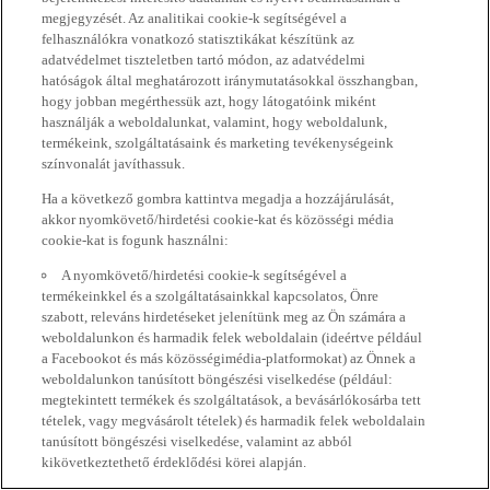
megjegyzését. Az analitikai cookie-k segítségével a
felhasználókra vonatkozó statisztikákat készítünk az
adatvédelmet tiszteletben tartó módon, az adatvédelmi
hatóságok által meghatározott iránymutatásokkal összhangban,
hogy jobban megérthessük azt, hogy látogatóink miként
használják a weboldalunkat, valamint, hogy weboldalunk,
termékeink, szolgáltatásaink és marketing tevékenységeink
színvonalát javíthassuk.
Ha a következő gombra kattintva megadja a hozzájárulását,
akkor nyomkövető/hirdetési cookie-kat és közösségi média
cookie-kat is fogunk használni:
A nyomkövető/hirdetési cookie-k segítségével a
termékeinkkel és a szolgáltatásainkkal kapcsolatos, Önre
szabott, releváns hirdetéseket jelenítünk meg az Ön számára a
weboldalunkon és harmadik felek weboldalain (ideértve például
a Facebookot és más közösségimédia-platformokat) az Önnek a
weboldalunkon tanúsított böngészési viselkedése (például:
megtekintett termékek és szolgáltatások, a bevásárlókosárba tett
tételek, vagy megvásárolt tételek) és harmadik felek weboldalain
tanúsított böngészési viselkedése, valamint az abból
kikövetkeztethető érdeklődési körei alapján.