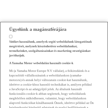
Ügyelünk a magánszférájára
Sütiket használunk, amelyek segíti weboldalunk látogatóinak
megértését, melynek köszönhetően weboldalunkat,
termékeinket, szolgáltatásainkat és marketing stratégiánkat
javíthatjuk.
A Yamaha Motor weboldalán használt cookie-k
Mi (a Yamaha Motor Europe N.V. vállalat), a fiókirodáink és a
kapcsolódó vállalkozásaink a weboldalunkon (yamaha-
motor.eu) és annak helyi változatain cookie-kat használunk,
ideértve a cookie-khoz hasonló technikákat is, amilyen például
a JavaScript és az adatgyűjtő jelek. Az általunk használt
funkcionális cookie-k abban segítenek, hogy weboldalunk
megfelelően működhessen, valamint, hogy weboldalunkon
alapvető funkciókat kínálhassunk Önnek, ideértve például az Ön
bejelentkezési hitelesítő adatainak és nyelvi beállításainak a