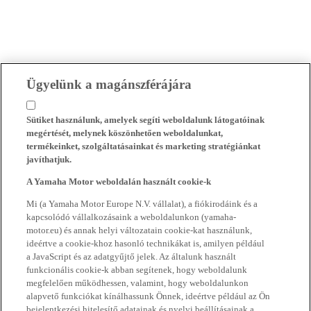
Ügyelünk a magánszférájára
Sütiket használunk, amelyek segíti weboldalunk látogatóinak
megértését, melynek köszönhetően weboldalunkat,
termékeinket, szolgáltatásainkat és marketing stratégiánkat
javíthatjuk.
A Yamaha Motor weboldalán használt cookie-k
Mi (a Yamaha Motor Europe N.V. vállalat), a fiókirodáink és a
kapcsolódó vállalkozásaink a weboldalunkon (yamaha-
motor.eu) és annak helyi változatain cookie-kat használunk,
ideértve a cookie-khoz hasonló technikákat is, amilyen például
a JavaScript és az adatgyűjtő jelek. Az általunk használt
funkcionális cookie-k abban segítenek, hogy weboldalunk
megfelelően működhessen, valamint, hogy weboldalunkon
alapvető funkciókat kínálhassunk Önnek, ideértve például az Ön
bejelentkezési hitelesítő adatainak és nyelvi beállításainak a