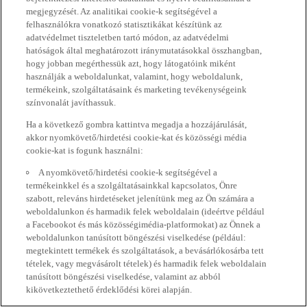
megjegyzését. Az analitikai cookie-k segítségével a
felhasználókra vonatkozó statisztikákat készítünk az
adatvédelmet tiszteletben tartó módon, az adatvédelmi
hatóságok által meghatározott iránymutatásokkal összhangban,
hogy jobban megérthessük azt, hogy látogatóink miként
használják a weboldalunkat, valamint, hogy weboldalunk,
termékeink, szolgáltatásaink és marketing tevékenységeink
színvonalát javíthassuk.
Ha a következő gombra kattintva megadja a hozzájárulását,
akkor nyomkövető/hirdetési cookie-kat és közösségi média
cookie-kat is fogunk használni:
A nyomkövető/hirdetési cookie-k segítségével a
termékeinkkel és a szolgáltatásainkkal kapcsolatos, Önre
szabott, releváns hirdetéseket jelenítünk meg az Ön számára a
weboldalunkon és harmadik felek weboldalain (ideértve például
a Facebookot és más közösségimédia-platformokat) az Önnek a
weboldalunkon tanúsított böngészési viselkedése (például:
megtekintett termékek és szolgáltatások, a bevásárlókosárba tett
tételek, vagy megvásárolt tételek) és harmadik felek weboldalain
tanúsított böngészési viselkedése, valamint az abból
kikövetkeztethető érdeklődési körei alapján.