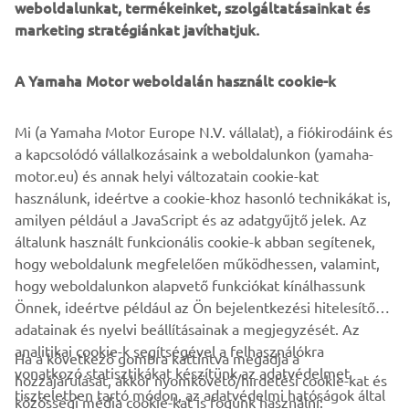
weboldalunkat, termékeinket, szolgáltatásainkat és
An RSD cable clutch perch and Barnett custom clutch cable
marketing stratégiánkat javíthatjuk.
keep the gears in check and RSD Nostalgia handlebar
risers, Renthal FATbar handlebars and RSD Traction grips
give the rider total control. An Öhlins front fork cartridge
A Yamaha Motor weboldalán használt cookie-k
kit and Öhlins rear shock keep the ride tight and Samco
cooling lines adds a race level touch of detail.
Mi (a Yamaha Motor Europe N.V. vállalat), a fiókirodáink és
a kapcsolódó vállalkozásaink a weboldalunkon (yamaha-
The stunning look of the ‘Faster Wasp’ is perfectly
motor.eu) és annak helyi változatain cookie-kat
detailed with a custom leather seat by Bitchin Seat Co.,
használunk, ideértve a cookie-khoz hasonló technikákat is,
that amazing yellow and black colour scheme by Airtrix
amilyen például a JavaScript és az adatgyűjtő jelek. Az
and Cerakote by Specialized Coatings.
általunk használt funkcionális cookie-k abban segítenek,
For more information, please visit
rolandsands.com
hogy weboldalunk megfelelően működhessen, valamint,
hogy weboldalunkon alapvető funkciókat kínálhassunk
Önnek, ideértve például az Ön bejelentkezési hitelesítő
adatainak és nyelvi beállításainak a megjegyzését. Az
analitikai cookie-k segítségével a felhasználókra
Ha a következő gombra kattintva megadja a
vonatkozó statisztikákat készítünk az adatvédelmet
hozzájárulását, akkor nyomkövető/hirdetési cookie-kat és
VÁLLALATI
tiszteletben tartó módon, az adatvédelmi hatóságok által
közösségi média cookie-kat is fogunk használni: