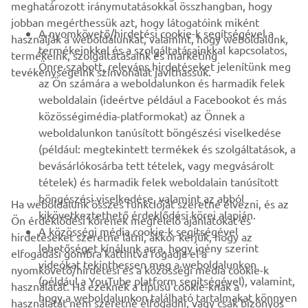
meghatározott iránymutatásokkal összhangban, hogy
jobban megérthessük azt, hogy látogatóink miként
B2B
A nyomkövető/hirdetési cookie-k segítségével a
használják a weboldalunkat, valamint, hogy weboldalunk,
termékeinkkel és a szolgáltatásainkkal kapcsolatos,
termékeink, szolgáltatásaink és marketing
TÖBB YAMAHA
Önre szabott, releváns hirdetéseket jelenítünk meg
tevékenységeink színvonalát javíthassuk.
az Ön számára a weboldalunkon és harmadik felek
weboldalain (ideértve például a Facebookot és más
TÁMOGATÁS
közösségimédia-platformokat) az Önnek a
weboldalunkon tanúsított böngészési viselkedése
(például: megtekintett termékek és szolgáltatások, a
HÍRLEVÉL
bevásárlókosárba tett tételek, vagy megvásárolt
Legyél az elsők között, aki a legújabb ajánlatokról, különleges
tételek) és harmadik felek weboldalain tanúsított
eseményekről, újdonságokról stb. értesül.
böngészési viselkedése, valamint az abból
Ha weboldalunk összes funkcióját szeretné élvezni, és az
kikövetkeztethető érdeklődési körei alapján.
Ön érdeklődési körének megfelelő ajánlatokat és
A közösségi média cookie-k segítségével
hirdetéseket szeretne látni, akkor kérjük, hogy az
lehetőséget kínálunk arra, hogy igény szerint
elfogadási gombra kattintva fogadja el a
ELŐFIZETÉS
videókat tekinthessen meg a weboldalunkon
nyomkövető/hirdetési és a közösségi média cookie-k
(például a YouTube platform segítségével), valamint,
használatát. Ha ezeknek a típusú cookie-knak a
hogy a weboldalunkon található tartalmakat könnyen
Olvassa el Adatvédelmi szabályzatunkat, hogy megtudja, hogyan
használatát nem szeretné elfogadni, vagy csak bizonyos