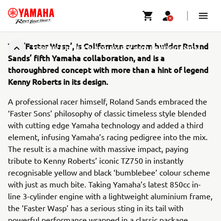
The ‘Faster Wasp’, is Californian custom builder Roland
XSR900 ‘FASTER WASP’ BY ROLAND SANDS DESIGN
Sands’ fifth Yamaha collaboration, and is a
thoroughbred concept with more than a hint of legend
Kenny Roberts in its design.
A professional racer himself, Roland Sands embraced the
‘Faster Sons’ philosophy of classic timeless style blended
with cutting edge Yamaha technology and added a third
element, infusing Yamaha’s racing pedigree into the mix.
The result is a machine with massive impact, paying
tribute to Kenny Roberts’ iconic TZ750 in instantly
recognisable yellow and black ‘bumblebee’ colour scheme
with just as much bite. Taking Yamaha’s latest 850cc in-
line 3-cylinder engine with a lightweight aluminium frame,
the ‘Faster Wasp’ has a serious sting in its tail with
powerful performance wrapped in a classic package.